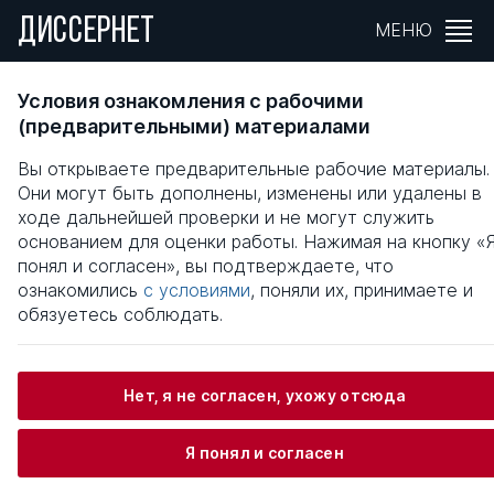
ДИССЕРНЕТ
МЕНЮ
ИНТЕГРАЦИЯ СОДЕРЖАНИЯ ОБЩЕГО И
Условия ознакомления с рабочими
ПРОФЕССИОНАЛЬНОГО ОБРАЗОВАНИЯ В
(предварительными) материалами
УСЛОВИЯХ ПРОФИЛЬНОЙ ШКОЛЫ
Вы открываете предварительные рабочие материалы.
Они могут быть дополнены, изменены или удалены в
Общая информация
ходе дальнейшей проверки и не могут служить
основанием для оценки работы. Нажимая на кнопку «
понял и согласен», вы подтверждаете, что
Корнеев Сергей Иванович
ознакомились
с условиями
, поняли их, принимаете и
обязуетесь соблюдать.
Информация о защите
Нет, я не согласен, ухожу отсюда
Научный консультант / Научный руководитель
Я понял и согласен
Кривых Сергей Викторович