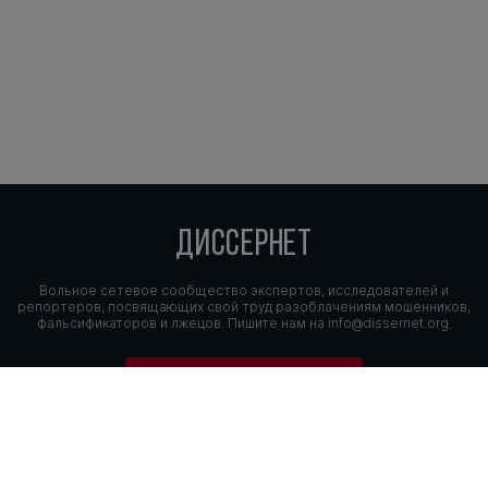
ДИССЕРНЕТ
Вольное сетевое сообщество экспертов, исследователей и
репортеров, посвящающих свой труд разоблачениям мошенников,
фальсификаторов и лжецов. Пишите нам на
info@dissernet.org.
Поддержать проект
МЫ В СОЦСЕТЯХ