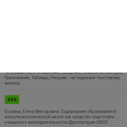
141
142
143
144
145
146
147
148
149
150
151
152
153
154
155
161
162
163
164
165
166
167
168
169
170
171
172
173
174
175
181
182
183
184
185
186
187
188
189
190
191
192
193
194
195
201
202
203
204
205
206
207
208
209
210
211
212
213
214
215
221
222
223
Источники заимствования
XXX
Титульный лист, Оглавление, Введение, Список литературы,
Приложения, Таблицы, Рисунки - не подлежат текстовому
анализу
XXX
Бускина, Елена Викторовна; Содержание образования в
антропоэкологической школе как средство подготовки
учащихся к жизнедеятельности (Диссертация 2003)