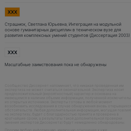
XXX
Страшнюк, Светлана Юрьевна; Интеграция на модульной
основе гуманитарных дисциплин в техническом вузе для
развития комплексных умений студентов (Диссертация 2003)
XXX
Масштабные заимствования пока не обнаружены
Сообщество Диссернет напоминает, что никакая проведенная им
экспертиза не может считаться окончательной. Экспертиза носит
предположительный (вероятностный) характер и основана на
имеющемся в наличии объеме информации, полученной исключитель
из открытых источников. Эксперты готовы в любой момент
возобновить исследования в случае обнаружения вновь открывшихс
обстоятельств. Любая дополнительная информация, могущая повлия
на экспертизу, будет с благодарностью принята и проверена в
кратчайшие сроки, а результаты такой дополнительной проверки
(мнения экспертов Диссернета) будут немедленно обнародованы.
Просим любую информацию, имеющую отношение к уже