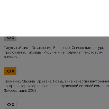
101
102
103
104
105
106
107
108
109
110
111
112
113
114
115
1
121
122
123
124
125
126
127
128
129
130
131
132
133
134
135
1
141
142
143
144
Источники заимствования
XXX
Титульный лист, Оглавление, Введение, Список литературы,
Приложения, Таблицы, Рисунки - не подлежат текстовому
анализу
XXX
Писманик, Марина Юрьевна; Повышение качества внутренне
контроля территориально распределенной сетевой компани
(Диссертация 2008)
XXX