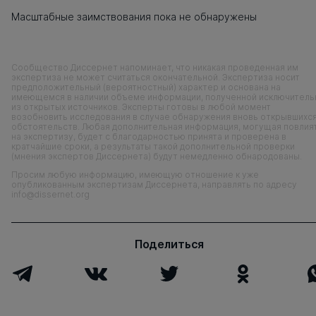
Масштабные заимствования пока не обнаружены
Сообщество Диссернет напоминает, что никакая проведенная им
экспертиза не может считаться окончательной. Экспертиза носит
предположительный (вероятностный) характер и основана на
имеющемся в наличии объеме информации, полученной исключитель
из открытых источников. Эксперты готовы в любой момент
возобновить исследования в случае обнаружения вновь открывшихс
обстоятельств. Любая дополнительная информация, могущая повлия
на экспертизу, будет с благодарностью принята и проверена в
кратчайшие сроки, а результаты такой дополнительной проверки
(мнения экспертов Диссернета) будут немедленно обнародованы.
Просим любую информацию, имеющую отношение к уже
опубликованным экспертизам Диссернета, направлять по адресу
info@dissernet.org
Поделиться