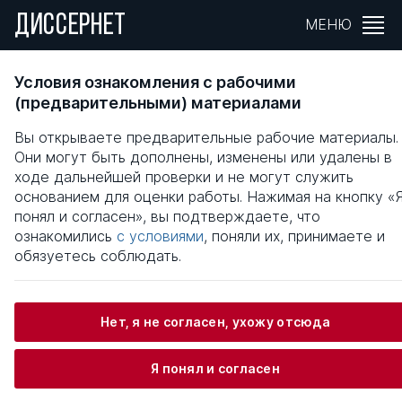
ДИССЕРНЕТ
МЕНЮ
ПОВЫШЕНИЕ ЭФФЕКТИВНОСТИ
Условия ознакомления с рабочими
ВНУТРЕННЕГО КОНТРОЛЯ
(предварительными) материалами
ПРОМЫШЛЕННОГО ПРЕДПРИЯТИЯ В
Вы открываете предварительные рабочие материалы.
УСЛОВИЯХ КРИЗИСА
Они могут быть дополнены, изменены или удалены в
ходе дальнейшей проверки и не могут служить
Общая информация
основанием для оценки работы. Нажимая на кнопку «
понял и согласен», вы подтверждаете, что
ознакомились
с условиями
, поняли их, принимаете и
Крупенников Владимир Михайлович
обязуетесь соблюдать.
Нет, я не согласен, ухожу отсюда
Информация о защите
Я понял и согласен
Научный консультант / Научный руководитель
Бандурин Александр Владимирович