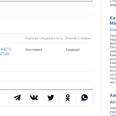
Ста
мед
Ка
Ма
Ста
Про
Научная специальность
Ученая степень
пед
фил
Пят
ННЕГО
Экономика
Кандидат
уни
ЯТИЯ
Кав
рук
Кав
рук
исс
сот
гос
инс
Ал
Даг
Зав
учр
"Ин