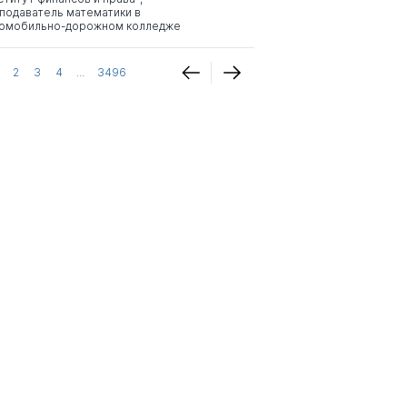
подаватель математики в
омобильно-дорожном колледже
2
3
4
...
3496