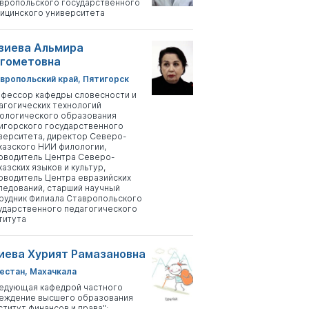
вропольского государственного
ицинского университета
зиева Альмира
гометовна
вропольский край, Пятигорск
фессор кафедры словесности и
агогических технологий
ологического образования
игорского государственного
верситета, директор Северо-
казского НИИ филологии,
оводитель Центра Северо-
казских языков и культур,
оводитель Центра евразийских
ледований, старший научный
рудник Филиала Ставропольского
ударственного педагогического
титута
иева Хурият Рамазановна
естан, Махачкала
едующая кафедрой частного
еждение высшего образования
ститут финансов и права";