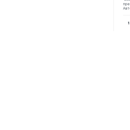
пре
Авт
1