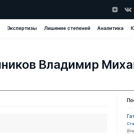
Экспертизы
Лишение степеней
Аналитика
К
нников Владимир Миха
По
Га
Ста
Доц