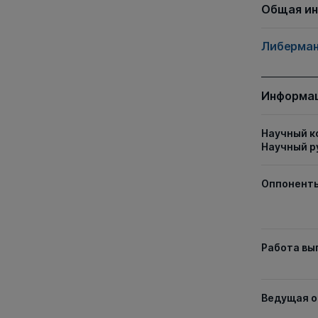
Общая и
Либерман
Информац
Научный к
Научный р
Оппонент
Работа вы
Ведущая о