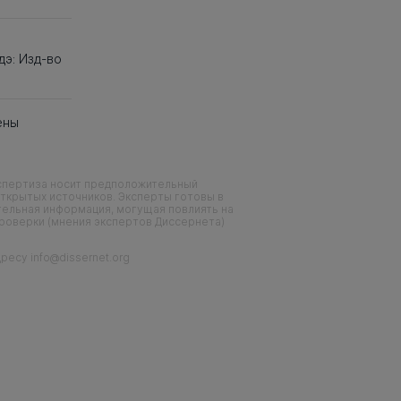
дэ: Изд-во
ены
кспертиза носит предположительный
ткрытых источников. Эксперты готовы в
тельная информация, могущая повлиять на
проверки (мнения экспертов Диссернета)
есу info@dissernet.org