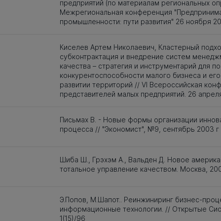
предприятий (по материалам региональных опро
Межрегиональная конференция "Предпринима
промышленности: пути развития" 26 ноября 20
Киселев Артем Николаевич, Кластерный подхо
субконтрактация и внедрение систем менедж
качества – стратегия и инструментарий для п
конкурентоспособности малого бизнеса и его
развитии территорий // VI Всероссийская кон
представителей малых предприятий. 26 апреля
Письмах В. - Новые формы организации инно
процесса // "Экономист", №9, сентябрь 2003 г
Шиба Ш., Грэхэм А., Вальден Д. Новое америк
тотальное управление качеством. Москва, 200
Э.Попов, М.Шапот.. Реинжиниринг бизнес-проц
информационные технологии. // Открытые Си
1(15)/96