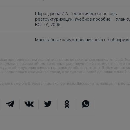
Шаралдаева И.А. Теоретические основы
реструктуризации: Учебное пособие. – Улан-У
ВСГТУ, 2005.
Масштабные заимствования пока не обнаруж
кая проведенная им экспертиза не может считаться окончательной. Э
еющемся в наличии объеме информации, полученной исключительно из о
случае обнаружения вновь открывшихся обстоятельств. Любая дополни
 и проверена в кратчайшие сроки, а результаты такой дополнительной 
ие к уже опубликованным экспертизам Диссернета, направлять по адр