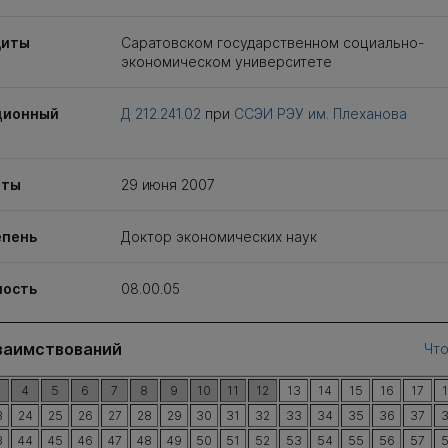
щиты
Саратовском государственном социально-
экономическом университете
ционный
Д 212.241.02
при
ССЭИ РЭУ им. Плеханова
иты
29 июня 2007
епень
Доктор экономических наук
ность
08.00.05
заимствований
Что
4
5
6
7
8
9
10
11
12
13
14
15
16
17
3
24
25
26
27
28
29
30
31
32
33
34
35
36
37
3
44
45
46
47
48
49
50
51
52
53
54
55
56
57