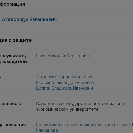
нформация
 Александр Евгеньевич
ия о защите
онсультант /
Яшин Николай Сергеевич
уководитель
ы
Татарских Борис Яковлевич
Карлик Александр Евсеевич
Долгий Владимир Иванович
полнена в
Саратовском государственном социально-
экономическом университете
рганизация
Российский экономический университет им. Г.
Плеханова