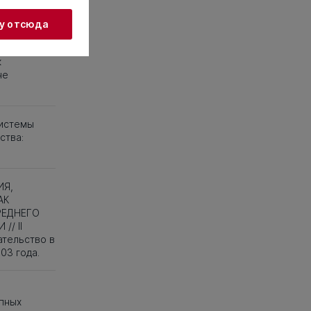
жу отсюда
к
не
системы
ства:
ИЯ,
АК
РЕДНЕГО
/ II
тельство в
03 года.
р
пных