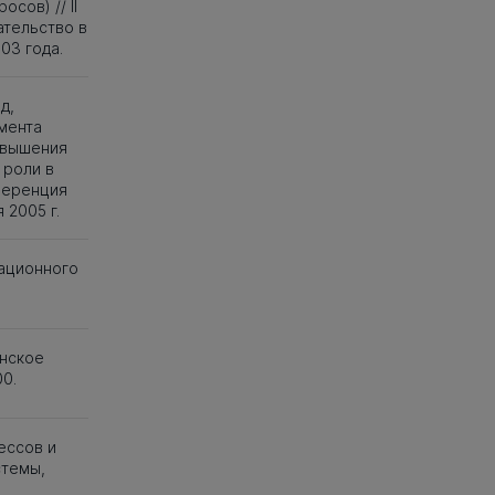
сов) // II
тельство в
03 года.
д,
мента
овышения
 роли в
ференция
 2005 г.
вационного
анское
0.
ессов и
стемы,