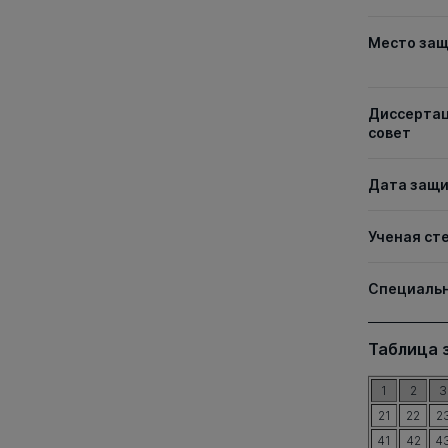
Место за
Диссерта
совет
Дата защ
Ученая ст
Специаль
Таблица 
1
2
3
21
22
2
41
42
4