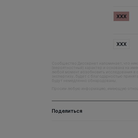
XXX
XXX
Сообщество Диссернет напоминает, что ника
(вероятностный) характер и основана на им
любой момент возобновить исследования в 
экспертизу, будет с благодарностью принята
будут немедленно обнародованы.
Просим любую информацию, имеющую отношен
Поделиться