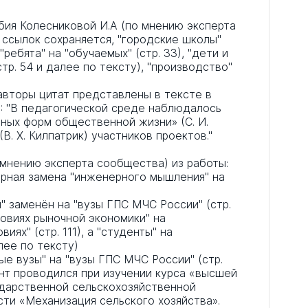
бия Колесниковой И.А (по мнению эксперта
ссылок сохраняется, "городские школы"
ребята" на "обучаемых" (стр. 33), "дети и
тр. 54 и далее по тексту), "производство"
вторы цитат представлены в тексте в
41): "В педагогической среде наблюдалось
ных форм общественной жизни» (С. И.
В. Х. Килпатрик) участников проектов."
мнению эксперта сообщества) из работы:
ерная замена "инженерного мышления" на
н" заменён на "вузы ГПС МЧС России" (стр.
ловиях рыночной экономики" на
иях" (стр. 111), а "студенты" на
лее по тексту)
ые вузы" на "вузы ГПС МЧС России" (стр.
ент проводился при изучении курса «высшей
ударственной сельскохозяйственной
сти «Механизация сельского хозяйства».