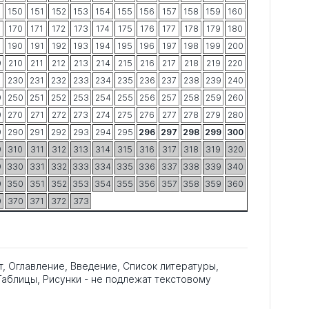
9
150
151
152
153
154
155
156
157
158
159
160
9
170
171
172
173
174
175
176
177
178
179
180
9
190
191
192
193
194
195
196
197
198
199
200
9
210
211
212
213
214
215
216
217
218
219
220
9
230
231
232
233
234
235
236
237
238
239
240
9
250
251
252
253
254
255
256
257
258
259
260
9
270
271
272
273
274
275
276
277
278
279
280
9
290
291
292
293
294
295
296
297
298
299
300
9
310
311
312
313
314
315
316
317
318
319
320
9
330
331
332
333
334
335
336
337
338
339
340
9
350
351
352
353
354
355
356
357
358
359
360
9
370
371
372
373
т, Оглавление, Введение, Список литературы,
аблицы, Рисунки - не подлежат текстовому