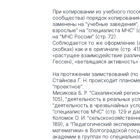
При копировании из учебного посо
сообщества) порядок копирования 
заменены на "учебные заведения", "
взрослые" на "специалиста МЧС" (с
на "МЧС России" (стр. 72)
Соблюдается то же оформление (а
скобках) как и в оригинале (стр. 
«растущее взаимодействие различ
Гессен), «ветвящаяся активность» (
На протяжении заимствований (по 
Стайнова Г. Н. происходит планом
"проектное".
Мисикова Б. Р. "Сахалинский регио
105), "деятельность в реальных ус
"деятельность в чрезвычайных услов
"специалистов МЧС" (стр. 129 и да
Коломок О. И. "сельскохозяйственн
189), а "Педагогический эксперим
математики» в Волгоградской гос
академии в группах по специально