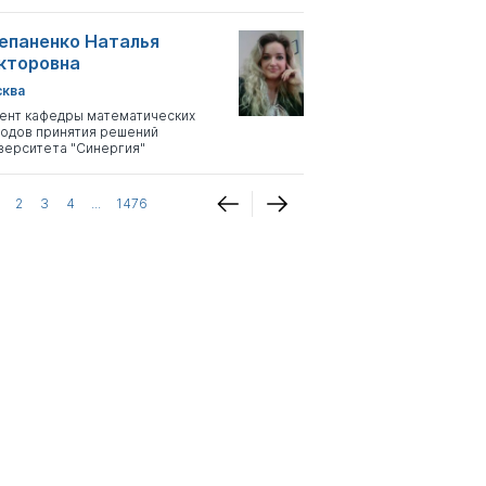
епаненко Наталья
кторовна
ква
ент кафедры математических
одов принятия решений
верситета "Синергия"
2
3
4
...
1476