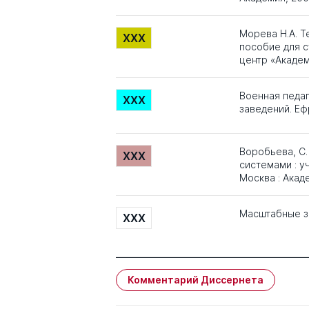
Морева Н.А. Т
XXX
пособие для с
центр «Академ
Военная педаг
XXX
заведений. Еф
Воробьева, С
XXX
системами : у
Москва : Акад
Масштабные з
XXX
Комментарий Диссернета