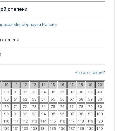
ной степени
приказ Минобрнауки России
й степени
0
Что это такое?
10
11
12
13
14
15
16
17
18
19
20
30
31
32
33
34
35
36
37
38
39
40
50
51
52
53
54
55
56
57
58
59
60
70
71
72
73
74
75
76
77
78
79
80
90
91
92
93
94
95
96
97
98
99
100
9
110
111
112
113
114
115
116
117
118
119
120
9
130
131
132
133
134
135
136
137
138
139
140