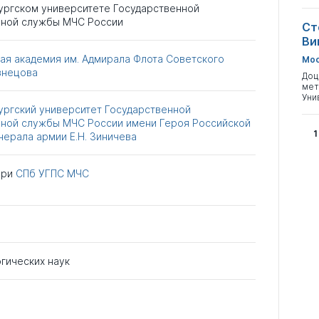
ургском университете Государственной
ной службы МЧС России
Ст
Ви
ая академия им. Адмирала Флота Советского
Мос
узнецова
Доц
мет
Уни
ургский университет Государственной
ной службы МЧС России имени Героя Российской
1
ерала армии Е.Н. Зиничева
при
СПб УГПС МЧС
гических наук