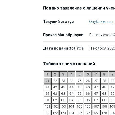
Подано заявление о лишении уче
Текущий статус
Опубликован 
Приказ Минобрнауки
Лишить учено
Дата подачи ЗоЛУСа
11 ноября 202
Таблица заимствований
1
2
3
4
5
6
7
8
9
21
22
23
24
25
26
27
28
29
41
42
43
44
45
46
47
48
49
61
62
63
64
65
66
67
68
69
81
82
83
84
85
86
87
88
89
101
102
103
104
105
106
107
108
10
121
122
123
124
125
126
127
128
12