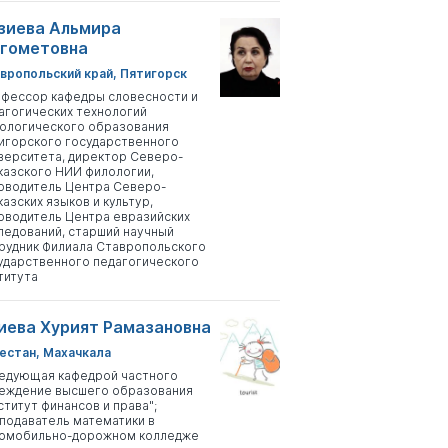
зиева Альмира
гометовна
вропольский край, Пятигорск
фессор кафедры словесности и
агогических технологий
ологического образования
игорского государственного
верситета, директор Северо-
казского НИИ филологии,
оводитель Центра Северо-
казских языков и культур,
оводитель Центра евразийских
ледований, старший научный
рудник Филиала Ставропольского
ударственного педагогического
титута
иева Хурият Рамазановна
естан, Махачкала
едующая кафедрой частного
еждение высшего образования
ститут финансов и права";
подаватель математики в
омобильно-дорожном колледже