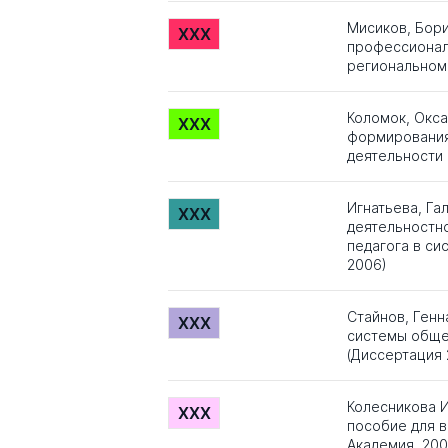
Мисиков, Бор
XXX
профессионал
региональном 
Коломок, Окс
XXX
формирования 
деятельности 
Игнатьева, Га
XXX
деятельностн
педагога в си
2006)
Стайнов, Генн
XXX
системы обще
(Диссертация 
Колесникова И
XXX
пособие для в
Академия, 20