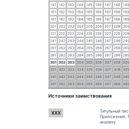
141
142
143
144
145
146
147
148
14
161
162
163
164
165
166
167
168
16
181
182
183
184
185
186
187
188
18
201
202
203
204
205
206
207
208
20
221
222
223
224
225
226
227
228
22
241
242
243
244
245
246
247
248
24
261
262
263
264
265
266
267
268
26
281
282
283
284
285
286
287
288
28
301
302
303
304
305
306
307
308
30
321
322
323
324
325
326
327
328
32
341
342
343
344
345
346
347
348
34
361
362
363
364
365
366
367
368
36
Источники заимствования
Титульный лис
XXX
Приложения, Т
анализу