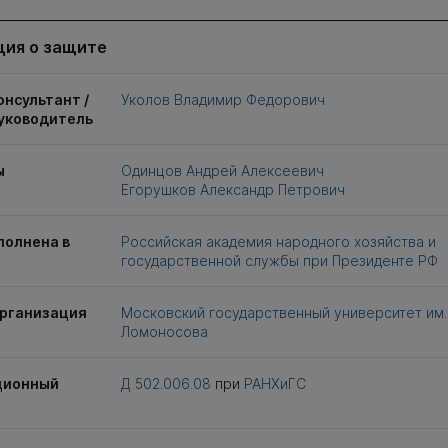
ия о защите
онсультант /
Уколов Владимир Федорович
уководитель
ы
Одинцов Андрей Алексеевич
Егорушков Александр Петрович
полнена в
Российская академия народного хозяйства и
государственной службы при Президенте РФ
рганизация
Московский государственный университет им. 
Ломоносова
ционный
Д 502.006.08
при
РАНХиГС