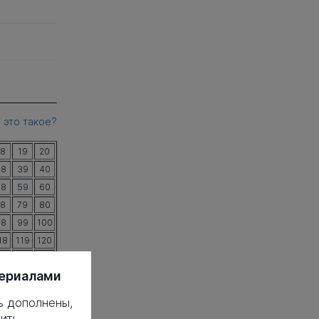
 это такое?
18
19
20
38
39
40
58
59
60
78
79
80
98
99
100
18
119
120
38
139
140
териалами
ь дополнены,
ить