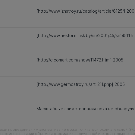
[http://www.izhstroy.ru/catalog/article/8125/] 20
[http://www.nestor.minsk.by/sn/2001/45/sn14511.h
[http://elcomart.com/show/11472.html] 2005
[http://www.germostroy.ru/art_211.php] 2005
Масштабные заимствования пока не обнаруж
кая проведенная им экспертиза не может считаться окончательной. Э
еющемся в наличии объеме информации, полученной исключительно из о