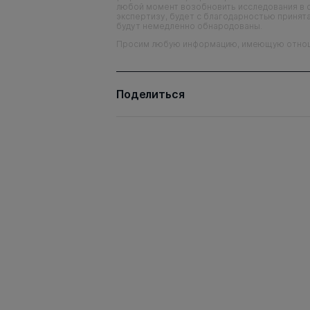
любой момент возобновить исследования в 
экспертизу, будет с благодарностью принята
будут немедленно обнародованы.
Просим любую информацию, имеющую отношен
Поделиться