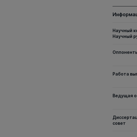
Информац
Научный к
Научный р
Оппонент
Работа вы
Ведущая о
Диссерта
совет