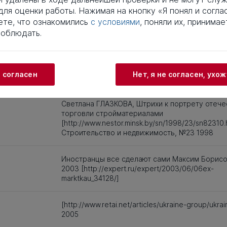
ля оценки работы. Нажимая на кнопку «Я понял и соглас
Титульный лист, Оглавление, Введение, Списо
те, что ознакомились
с условиями
, поняли их, принимае
литературы, Приложения, Таблицы, Рисунки - 
соблюдать.
подлежат текстовому анализу
Хурцилава, Владимир Сергеевич; Управление
сетевой торговли в регионе (Диссертация 200
и согласен
Нет, я не согласен, ухо
Светлана ГЛАЗКОВА, Штрихи к портрету отеч
торговли стройматериалами
[http://www.nestor.minsk.by/sn/1998/23/sn82310.h
Строительство и недвижимость, №23 1998
Иностранцы все сделают сами Максим Борисо
2003 [http://expert.ru/expert/2003/06/06ex-
marktkau_34128/]
[http://www.retai.net/articles/ukraine-group/ukra
2005