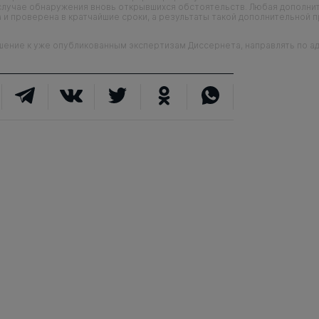
случае обнаружения вновь открывшихся обстоятельств. Любая дополни
 и проверена в кратчайшие сроки, а результаты такой дополнительной 
ие к уже опубликованным экспертизам Диссернета, направлять по адр