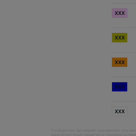
XXX
XXX
XXX
XXX
XXX
Сообщество Диссернет напоминает, что ника
(вероятностный) характер и основана на им