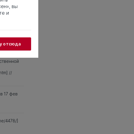
ен», вы
к
те и
не
 развитием
5)
жу отсюда
ественной
tm] //
в 17 фев
ine/4478/]