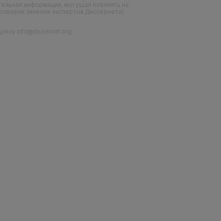
тельная информация, могущая повлиять на
проверки (мнения экспертов Диссернета)
есу info@dissernet.org