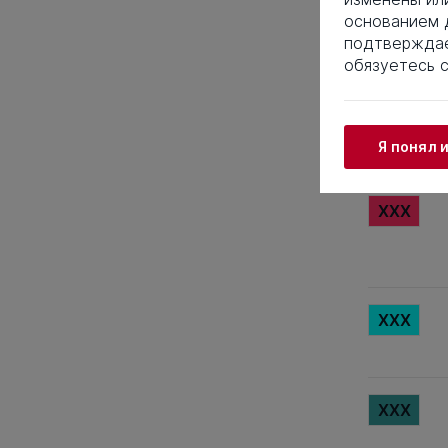
основанием д
XXX
подтверждае
обязуетесь 
XXX
Я понял 
XXX
XXX
XXX