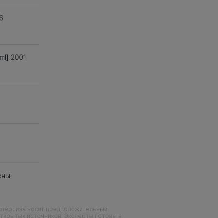
06
tml] 2001
ены
кспертиза носит предположительный
ткрытых источников. Эксперты готовы в