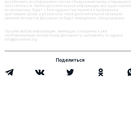
возобновить исследования в случае обнаружения вновь открывшихс
обстоятельств. Любая дополнительная информация, могущая повлия
на экспертизу, будет с благодарностью принята и проверена в
кратчайшие сроки, а результаты такой дополнительной проверки
(мнения экспертов Диссернета) будут немедленно обнародованы.
Просим любую информацию, имеющую отношение к уже
опубликованным экспертизам Диссернета, направлять по адресу
info@dissernet.org
Поделиться