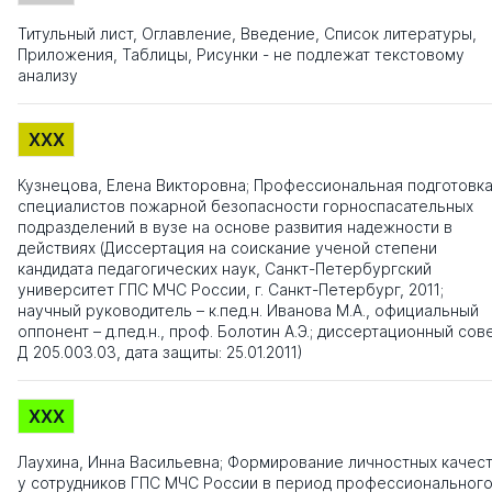
Титульный лист, Оглавление, Введение, Список литературы,
Приложения, Таблицы, Рисунки - не подлежат текстовому
анализу
XXX
Кузнецова, Елена Викторовна; Профессиональная подготовк
специалистов пожарной безопасности горноспасательных
подразделений в вузе на основе развития надежности в
действиях (Диссертация на соискание ученой степени
кандидата педагогических наук, Санкт-Петербургский
университет ГПС МЧС России, г. Санкт-Петербург, 2011;
научный руководитель – к.пед.н. Иванова М.А., официальный
оппонент – д.пед.н., проф. Болотин А.Э.; диссертационный сов
Д 205.003.03, дата защиты: 25.01.2011)
XXX
Лаухина, Инна Васильевна; Формирование личностных качес
у сотрудников ГПС МЧС России в период профессиональног