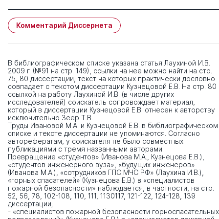
Комментарий Диссернета
В библиографическом списке указана статья Лаухиной И.В.
2009 г. (№91 на стр. 149), ссылки на нее можно найти на стр.
75, 80 диссертации, текст на которых практически дословно
совпадает с текстом диссертации Кузнецовой Е.В. На стр. 80
ссылкой на работу Лаухиной И.В. (в числе других
исследователей) соискатель сопровождает материал,
который в диссертации Кузнецовой Е.В. отнесен к авторству
исключительно Зеер Т.В.
Труды Ивановой М.А. и Кузнецовой Е.В. в библиографическом
списке и тексте диссертации не упоминаются. Согласно
авторефератам, у соискателя не было совместных
публикациями с тремя названными авторами.
Превращение «студентов» (Иванова М.А., Кузнецова Е.В.),
«студентов инженерного вуза», «будущих инженеров»
(Иванова М.А.), «сотрудников ГПС МЧС РФ» (Лаухина И.В.),
«горных спасателей» (Кузнецова Е.В.) в «специалистов
пожарной безопасности» наблюдается, в частности, на стр.
52, 56, 78, 102-108, 110, 111, 1130117, 121-122, 124-128, 139
диссертации;
- «специалистов пожарной безопасности горноспасательных