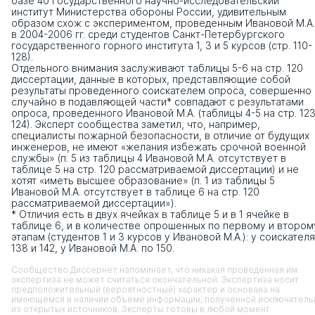
базе 40 Государственного научно-исследовательский
институт Министерства обороны России, удивительным
образом схож с экспериментом, проведенным Ивановой М.А.
в 2004-2006 гг. среди студентов Санкт-Петербургского
государственного горного института 1, 3 и 5 курсов (стр. 110-
128).
Отдельного внимания заслуживают таблицы 5-6 на стр. 120
диссертации, данные в которых, представляющие собой
результаты проведенного соискателем опроса, совершенно
случайно в подавляющей части* совпадают с результатами
опроса, проведенного Ивановой М.А. (таблицы 4-5 на стр. 123
124). Эксперт сообщества заметил, что, например,
специалисты пожарной безопасности, в отличие от будущих
инженеров, не имеют «желания избежать срочной военной
службы» (п. 5 из таблицы 4 Ивановой М.А. отсутствует в
таблице 5 на стр. 120 рассматриваемой диссертации) и не
хотят «иметь высшее образование» (п. 1 из таблицы 5
Ивановой М.А. отсутствует в таблице 6 на стр. 120
рассматриваемой диссертации»).
* Отличия есть в двух ячейках в таблице 5 и в 1 ячейке в
таблице 6, и в количестве опрошенных по первому и втором
этапам (студентов 1 и 3 курсов у Ивановой М.А.): у соискателя
138 и 142, у Ивановой М.А. по 150.
Сообщество Диссернет напоминает, что никакая проведенная им
экспертиза не может считаться окончательной. Экспертиза носит
предположительный (вероятностный) характер и основана на
имеющемся в наличии объеме информации, полученной исключитель
из открытых источников. Эксперты готовы в любой момент