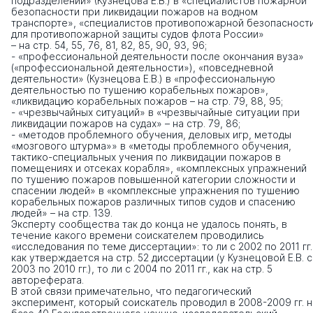
подразделений» (Кузнецова Е.В.) в «специалистов пожарной
безопасности при ликвидации пожаров на водном
транспорте», «специалистов противопожарной безопасност
для противопожарной защиты судов флота России»
– на стр. 54, 55, 76, 81, 82, 85, 90, 93, 96;
- «профессиональной деятельности после окончания вуза»
(«профессиональной деятельности»), «повседневной
деятельности» (Кузнецова Е.В.) в «профессиональную
деятельностью по тушению корабельных пожаров»,
«ликвидацию корабельных пожаров – на стр. 79, 88, 95;
- «чрезвычайных ситуаций» в «чрезвычайные ситуации при
ликвидации пожаров на судах» – на стр. 79, 86;
- «методов проблемного обучения, деловых игр, методы
«мозгового штурма»» в «методы проблемного обучения,
тактико-специальных учения по ликвидации пожаров в
помещениях и отсеках корабля», «комплексных упражнений
по тушению пожаров повышенной категории сложности и
спасении людей» в «комплексные упражнения по тушению
корабельных пожаров различных типов судов и спасению
людей» – на стр. 139.
Эксперту сообщества так до конца не удалось понять, в
течение какого времени соискателем проводились
«исследования по теме диссертации»: то ли с 2002 по 2011 гг.
как утверждается на стр. 52 диссертации (у Кузнецовой Е.В. с
2003 по 2010 гг.), то ли с 2004 по 2011 гг., как на стр. 5
автореферата.
В этой связи примечательно, что педагогический
эксперимент, который соискатель проводил в 2008-2009 гг. н