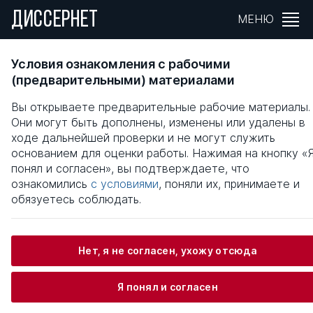
ДИССЕРНЕТ
МЕНЮ
МЕТОДЫ МНОГОКРИТЕРИАЛЬНОЙ ОЦЕНК
Условия ознакомления с рабочими
КАЧЕСТВА ИНФОРМАЦИОННЫХ СИСТЕМ 
(предварительными) материалами
УСЛОВИЯХ НЕОПРЕДЕЛЕННОСТИ
Вы открываете предварительные рабочие материалы.
Они могут быть дополнены, изменены или удалены в
Общая информация
ходе дальнейшей проверки и не могут служить
основанием для оценки работы. Нажимая на кнопку «
понял и согласен», вы подтверждаете, что
Пилипенко Виктор Александрович
ознакомились
с условиями
, поняли их, принимаете и
обязуетесь соблюдать.
Информация о защите
Нет, я не согласен, ухожу отсюда
Научный консультант / Научный руководитель
Я понял и согласен
Рыков Александр Семенович