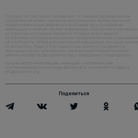
Сообщество Диссернет напоминает, что никакая проведенная им
экспертиза не может считаться окончательной. Экспертиза носит
предположительный (вероятностный) характер и основана на
имеющемся в наличии объеме информации, полученной исключитель
из открытых источников. Эксперты готовы в любой момент
возобновить исследования в случае обнаружения вновь открывшихс
обстоятельств. Любая дополнительная информация, могущая повлия
на экспертизу, будет с благодарностью принята и проверена в
кратчайшие сроки, а результаты такой дополнительной проверки
(мнения экспертов Диссернета) будут немедленно обнародованы.
Просим любую информацию, имеющую отношение к уже
опубликованным экспертизам Диссернета, направлять по адресу
info@dissernet.org
Поделиться