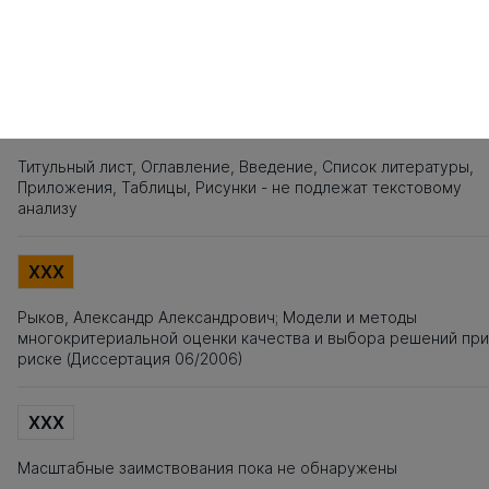
181
182
Источники заимствования
XXX
Титульный лист, Оглавление, Введение, Список литературы,
Приложения, Таблицы, Рисунки - не подлежат текстовому
анализу
XXX
Рыков, Александр Александрович; Модели и методы
многокритериальной оценки качества и выбора решений при
риске (Диссертация 06/2006)
XXX
Масштабные заимствования пока не обнаружены