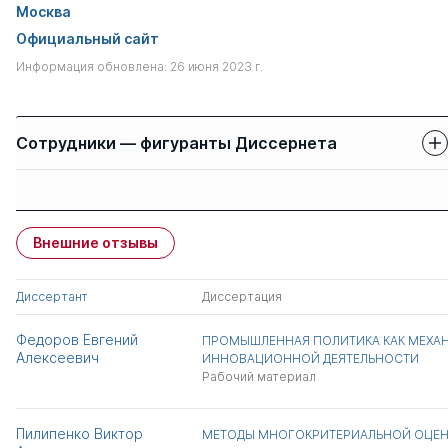
Москва
Официальный сайт
Информация обновлена: 26 июня 2023 г.
Сотрудники — фигуранты Диссернета
Защиты сотрудников
Имя
Степень
свои
чужие
Внешние отзывы
Петренко Виктор
д.псих.н.
0
0
Фёдорович
Диссертант
Диссертация
Всего 1
Федоров Евгений
ПРОМЫШЛЕННАЯ ПОЛИТИКА КАК МЕХА
Алексеевич
ИННОВАЦИОННОЙ ДЕЯТЕЛЬНОСТИ
Рабочий материал
Пилипенко Виктор
МЕТОДЫ МНОГОКРИТЕРИАЛЬНОЙ ОЦЕН