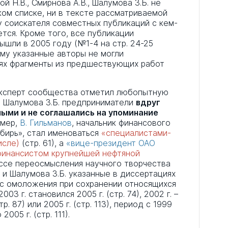
й Н.В., Смирнова А.В., Шалумова З.Б. не
ом списке, ни в тексте рассматриваемой
у соискателя совместных публикаций с кем-
тся. Кроме того, все публикации
ышли в 2005 году (№1-4 на стр. 24-25
му указанные авторы не могли
иях фрагменты из предшествующих работ
эксперт сообщества отметил любопытную
и Шалумова З.Б. предприниматели
вдруг
ыми и не соглашались на упоминание
имер,
В. Гильманов
, начальник финансового
бирь», стал именоваться
«специалистами-
исле)
(стр. 61), а
«вице-президент ОАО
финансистом крупнейшей нефтяной
ессе переосмысления научного творчества
 и Шалумова З.Б. указанные в диссертациях
с омоложения при сохранении относящихся
03 г. становился 2005 г. (стр. 74), 2002 г. –
стр. 87) или 2005 г. (стр. 113), период с 1999
2005 г. (стр. 111).