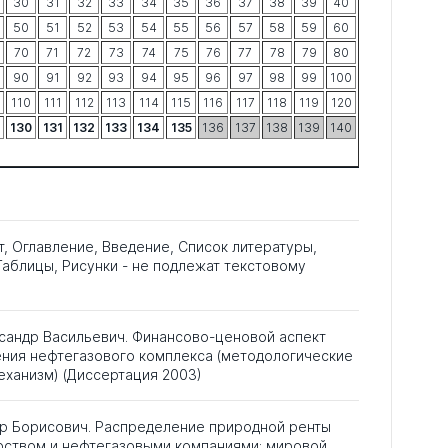
30
31
32
33
34
35
36
37
38
39
40
50
51
52
53
54
55
56
57
58
59
60
70
71
72
73
74
75
76
77
78
79
80
90
91
92
93
94
95
96
97
98
99
100
110
111
112
113
114
115
116
117
118
119
120
130
131
132
133
134
135
136
137
138
139
140
т, Оглавление, Введение, Список литературы,
аблицы, Рисунки - не подлежат текстовому
сандр Васильевич. Финансово-ценовой аспект
ния нефтегазового комплекса (методологические
ханизм) (Диссертация 2003)
р Борисович. Распределение природной ренты
рством и нефтегазовыми компаниями: мировой