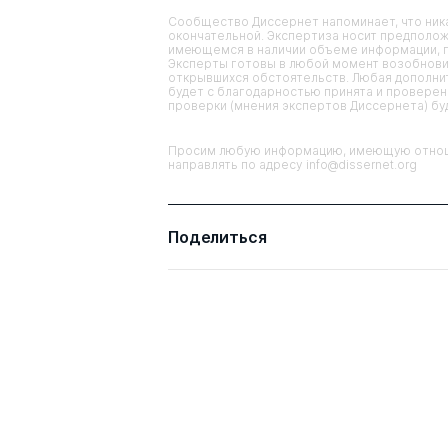
Сообщество Диссернет напоминает, что ника
окончательной. Экспертиза носит предполож
имеющемся в наличии объеме информации, п
Эксперты готовы в любой момент возобнови
открывшихся обстоятельств. Любая дополнит
будет с благодарностью принята и проверена
проверки (мнения экспертов Диссернета) б
Просим любую информацию, имеющую отноше
направлять по адресу info@dissernet.org
Поделиться