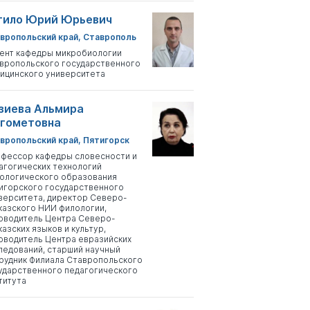
тило Юрий Юрьевич
вропольский край, Ставрополь
ент кафедры микробиологии
вропольского государственного
ицинского университета
зиева Альмира
гометовна
вропольский край, Пятигорск
фессор кафедры словесности и
агогических технологий
ологического образования
игорского государственного
верситета, директор Северо-
казского НИИ филологии,
оводитель Центра Северо-
казских языков и культур,
оводитель Центра евразийских
ледований, старший научный
рудник Филиала Ставропольского
ударственного педагогического
титута