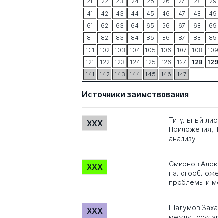
21
22
23
24
25
26
27
28
29
41
42
43
44
45
46
47
48
49
61
62
63
64
65
66
67
68
69
81
82
83
84
85
86
87
88
89
101
102
103
104
105
106
107
108
109
121
122
123
124
125
126
127
128
129
141
142
143
144
145
146
147
Источники заимствования
Титульный лис
XXX
Приложения, Т
анализу
Смирнов Алек
XXX
налогообложе
проблемы и ме
Шалумов Заха
XXX
между госуда