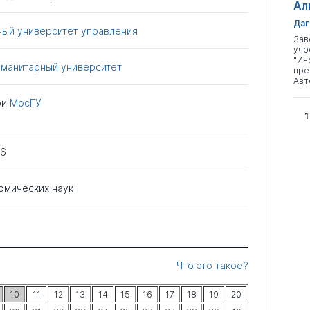
Ал
Даг
ный университет управления
Зав
учр
"Ин
уманитарный университет
пре
Авт
ри
МосГУ
1
06
омических наук
Что это такое?
10
11
12
13
14
15
16
17
18
19
20