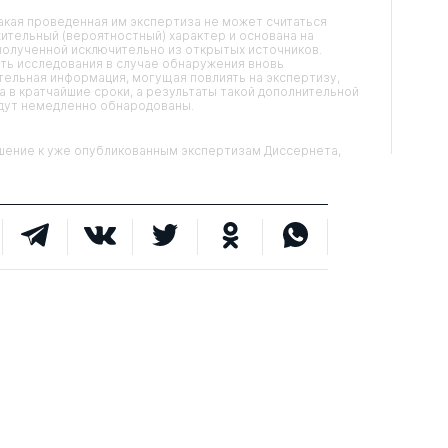
кая проведенная им экспертиза не может считаться
ительный (вероятностный) характер и основана на
олученной исключительно из открытых источников.
ть исследования в случае обнаружения вновь
ельная информация, могущая повлиять на экспертизу,
 в кратчайшие сроки, а результаты такой дополнительной
удут немедленно обнародованы.
ние к уже опубликованным экспертизам Диссернета,