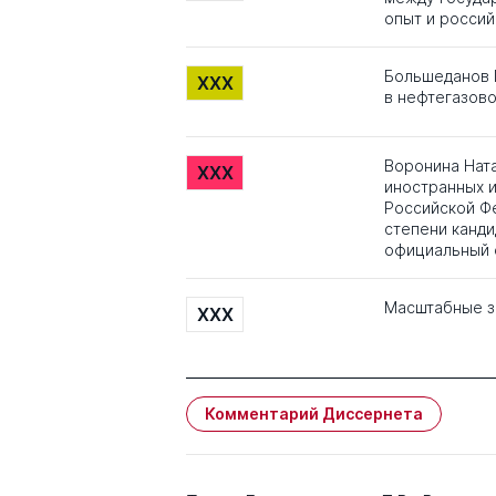
опыт и россий
Большеданов 
XXX
в нефтегазово
Воронина Нат
XXX
иностранных 
Российской Ф
степени кандид
официальный о
Масштабные з
XXX
Комментарий Диссернета