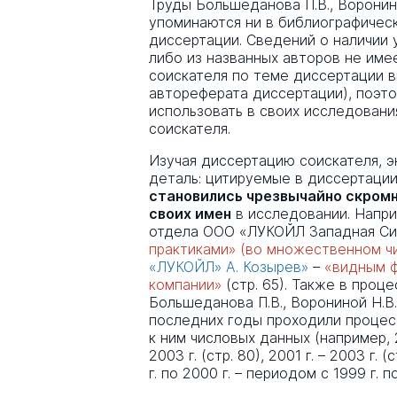
Труды Большеданова П.В., Воронино
упоминаются ни в библиографическ
диссертации. Сведений о наличии 
либо из названных авторов не имее
соискателя по теме диссертации в
автореферата диссертации), поэто
использовать в своих исследован
соискателя.
Изучая диссертацию соискателя, 
деталь: цитируемые в диссертаци
становились чрезвычайно скромн
своих имен
в исследовании. Напр
отдела ООО «ЛУКОЙЛ Западная Си
практиками» (во множественном ч
«ЛУКОЙЛ» А. Козырев»
–
«видным 
компании»
(стр. 65). Также в проц
Большеданова П.В., Ворониной Н.В.
последних годы проходили процес
к ним числовых данных (например, 20
2003 г. (стр. 80), 2001 г. – 2003 г. (
г. по 2000 г. – периодом с 1999 г. по 