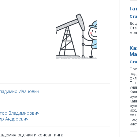
Га
Ста
Доц
Ста
мед
Ка
Ма
Ста
Про
пед
фил
Пят
уни
ладимир Иванович
Кав
рук
Кав
рук
исс
тор Владимирович
сот
ир Андреевич
гос
инс
адемия оценки и консалтинга