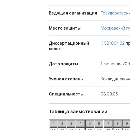
Ведущая организация
Государствен
Место защиты
Московский г
Диссертационный
К 521.004.02
п
совет
Дата защиты
1 февраля 20
Ученая степень
Кандидат экон
Специальность
08.00.05
Таблица заимствований
1
2
3
4
5
6
7
8
9