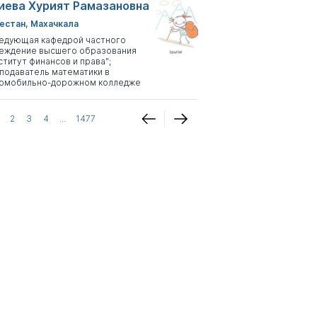
иева Хурият Рамазановна
естан, Махачкала
едующая кафедрой частного
еждение высшего образования
ститут финансов и права";
подаватель математики в
омобильно-дорожном колледже
2
3
4
...
1477