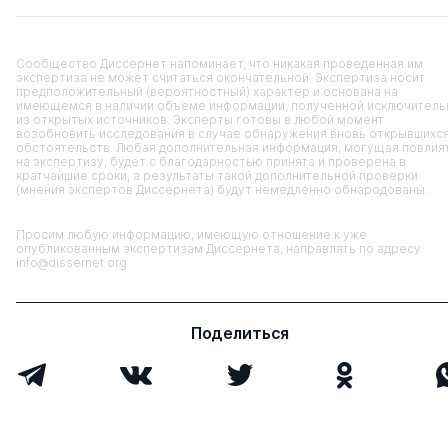
Сообщество Диссернет напоминает, что никакая проведенная им
экспертиза не может считаться окончательной. Экспертиза носит
предположительный (вероятностный) характер и основана на
имеющемся в наличии объеме информации, полученной исключитель
из открытых источников. Эксперты готовы в любой момент
возобновить исследования в случае обнаружения вновь открывшихс
обстоятельств. Любая дополнительная информация, могущая повлия
на экспертизу, будет с благодарностью принята и проверена в
кратчайшие сроки, а результаты такой дополнительной проверки
(мнения экспертов Диссернета) будут немедленно обнародованы.
Просим любую информацию, имеющую отношение к уже
опубликованным экспертизам Диссернета, направлять по адресу
info@dissernet.org
Поделиться