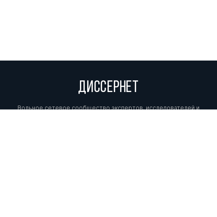
ДИССЕРНЕТ
Вольное сетевое сообщество экспертов, исследователей и
репортеров, посвящающих свой труд разоблачениям мошенников,
фальсификаторов и лжецов. Пишите нам на
info@dissernet.org.
Поддержать проект
МЫ В СОЦСЕТЯХ