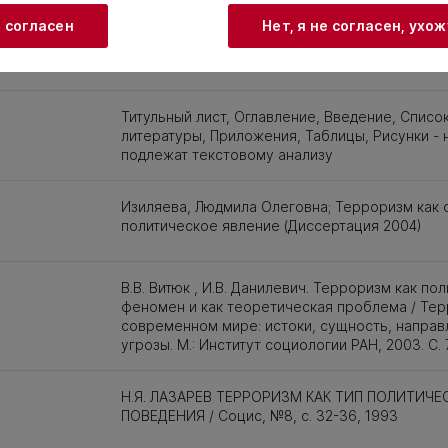
3
184
185
186
187
188
189
190
191
192
193
194
195
196
и согласен
Нет, я не согласен, ухо
и заимствования
Титульный лист, Оглавление, Введение, Списо
литературы, Приложения, Таблицы, Рисунки - 
подлежат текстовому анализу
Изиляева, Людмила Олеговна; Терроризм как 
политическое явление (Диссертация 2004)
В.В. Витюк , И.В. Данилевич. Терроризм как по
феномен и как теоретическая проблема / Тер
современном мире: истоки, сущность, направ
угрозы. М.: Институт социологии РАН, 2003. С. 7
Н.Я. ЛАЗАРЕВ ТЕРРОРИЗМ КАК ТИП ПОЛИТИЧЕ
ПОВЕДЕНИЯ / Социс, №8, с. 32-36, 1993