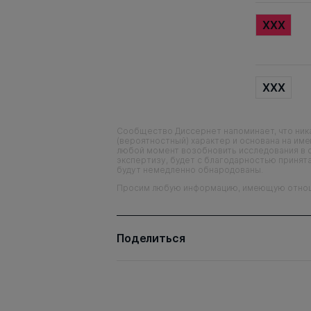
XXX
XXX
Сообщество Диссернет напоминает, что ника
(вероятностный) характер и основана на им
любой момент возобновить исследования в 
экспертизу, будет с благодарностью принята
будут немедленно обнародованы.
Просим любую информацию, имеющую отношен
Поделиться