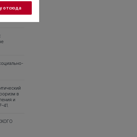
жу отсюда
к
не
социально-
литический
роризм в
ления и
–41.
СКОГО