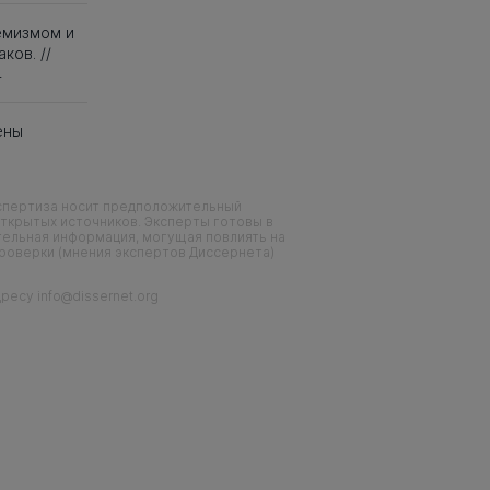
емизмом и
ков. //
4
ены
кспертиза носит предположительный
ткрытых источников. Эксперты готовы в
тельная информация, могущая повлиять на
проверки (мнения экспертов Диссернета)
есу info@dissernet.org