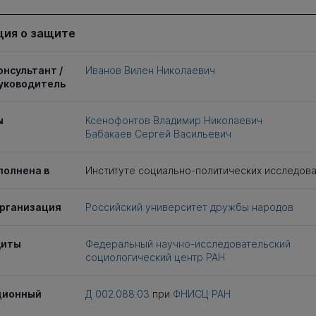
ия о защите
онсультант /
Иванов Вилен Николаевич
уководитель
ы
Ксенофонтов Владимир Николаевич
Бабакаев Сергей Васильевич
полнена в
Институте социально-политических исследов
рганизация
Российский университет дружбы народов
щиты
Федеральный научно-исследовательский
социологический центр РАН
ционный
Д 002.088.03
при
ФНИСЦ РАН