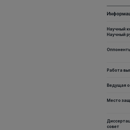
Информац
Научный к
Научный р
Оппонент
Работа вы
Ведущая о
Место за
Диссерта
совет