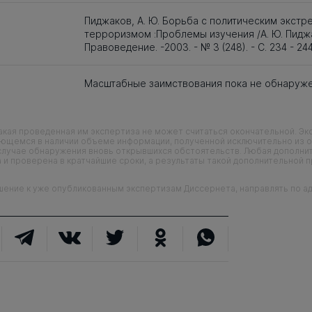
Пиджаков, А. Ю. Борьба с политическим экстр
терроризмом :Проблемы изучения /А. Ю. Пиджа
Правоведение. -2003. - № 3 (248). - С. 234 - 24
Масштабные заимствования пока не обнаруж
кая проведенная им экспертиза не может считаться окончательной. Э
еющемся в наличии объеме информации, полученной исключительно из о
случае обнаружения вновь открывшихся обстоятельств. Любая дополни
 и проверена в кратчайшие сроки, а результаты такой дополнительной 
ие к уже опубликованным экспертизам Диссернета, направлять по адр