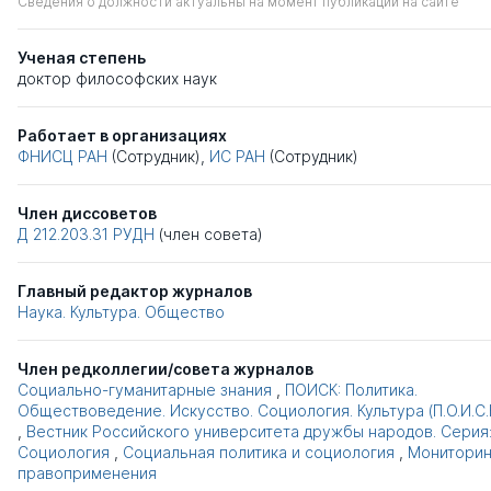
Сведения о должности актуальны на момент публикации на сайте
Ученая степень
доктор философских наук
Работает в организациях
ФНИСЦ РАН
(Сотрудник),
ИС РАН
(Сотрудник)
Член диссоветов
Д 212.203.31
РУДН
(член совета)
Главный редактор журналов
Наука. Культура. Общество
Член редколлегии/совета журналов
Социально-гуманитарные знания
,
ПОИСК: Политика.
Обществоведение. Искусство. Социология. Культура (П.О.И.С.К
,
Вестник Российского университета дружбы народов. Серия
Социология
,
Социальная политика и социология
,
Мониторин
правоприменения