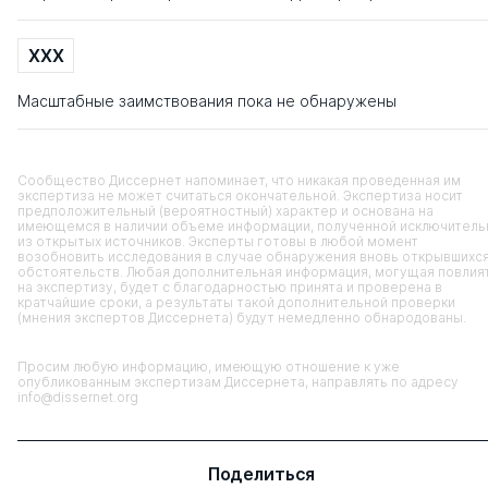
XXX
Масштабные заимствования пока не обнаружены
Сообщество Диссернет напоминает, что никакая проведенная им
экспертиза не может считаться окончательной. Экспертиза носит
предположительный (вероятностный) характер и основана на
имеющемся в наличии объеме информации, полученной исключитель
из открытых источников. Эксперты готовы в любой момент
возобновить исследования в случае обнаружения вновь открывшихс
обстоятельств. Любая дополнительная информация, могущая повлия
на экспертизу, будет с благодарностью принята и проверена в
кратчайшие сроки, а результаты такой дополнительной проверки
(мнения экспертов Диссернета) будут немедленно обнародованы.
Просим любую информацию, имеющую отношение к уже
опубликованным экспертизам Диссернета, направлять по адресу
info@dissernet.org
Поделиться