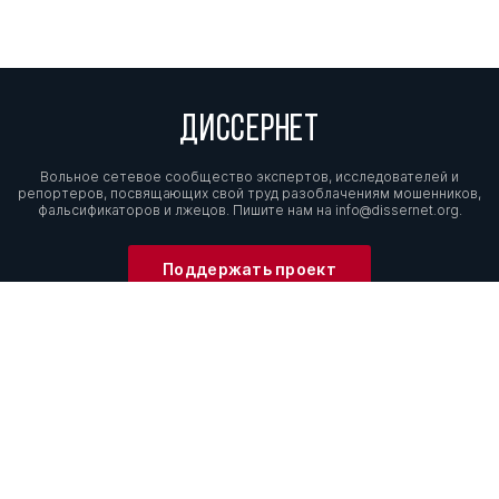
ДИССЕРНЕТ
Вольное сетевое сообщество экспертов, исследователей и
репортеров, посвящающих свой труд разоблачениям мошенников,
фальсификаторов и лжецов. Пишите нам на
info@dissernet.org.
Поддержать проект
МЫ В СОЦСЕТЯХ
© Вольное сетевое сообщество
«Диссернет». 2013—2026