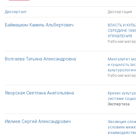
Диссертант
Диссертация
Баймашкин Камиль Альбертович
ВЛАСТЬ И КУЛЬ
СЕРЕДИНЕ 1980
УПРАВЛЕНИЯ
Рабочий матер
Волгаева Татьяна Александровна
Менталитет мо
и сущность (и
культурологич
Рабочий матер
Яворская Светлана Анатольевна
Кризис культур
системе социо
Экспертиза
Ивлиев Сергей Александрович
Эволюция слож
условиях межк
взаимодействи