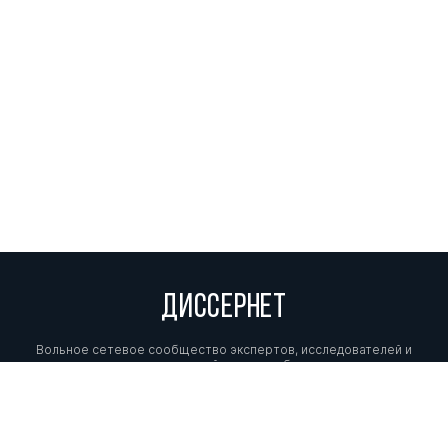
ДИССЕРНЕТ
Вольное сетевое сообщество экспертов, исследователей и
репортеров, посвящающих свой труд разоблачениям мошенников,
фальсификаторов и лжецов. Пишите нам на
info@dissernet.org.
Поддержать проект