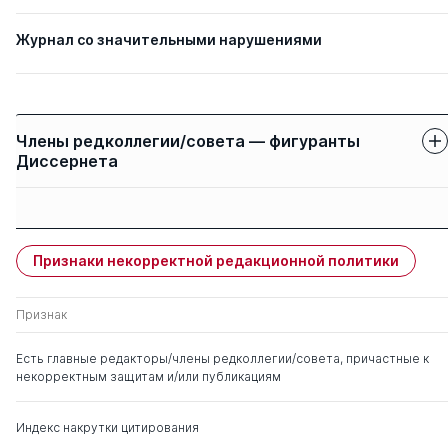
Журнал со значительными нарушениями
Члены редколлегии/совета — фигуранты
Диссернета
Защиты членов
Имя
Степень
свои
чужие
Признаки некорректной редакционной политики
Бандурин Владимир
д. э.н.
0
23
Васильевич
Признак
Шкодинский Сергей
д. э.н.
0
11
Есть главные редакторы/члены редколлегии/совета, причастные к
Всеволодович
некорректным защитам и/или публикациям
Агапцов Сергей
д. э.н.
0
5
Индекс накрутки цитирования
Анатольевич