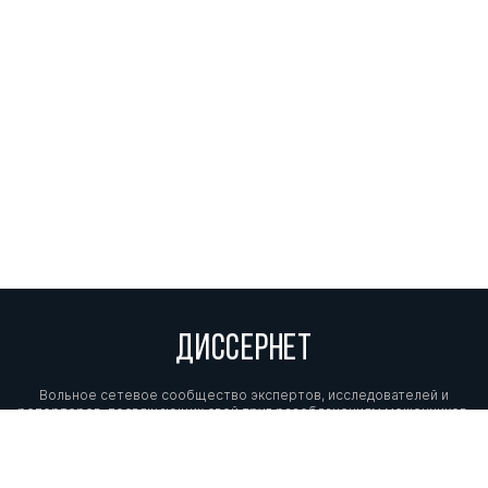
ДИССЕРНЕТ
Вольное сетевое сообщество экспертов, исследователей и
репортеров, посвящающих свой труд разоблачениям мошенников,
фальсификаторов и лжецов. Пишите нам на
info@dissernet.org.
Поддержать проект