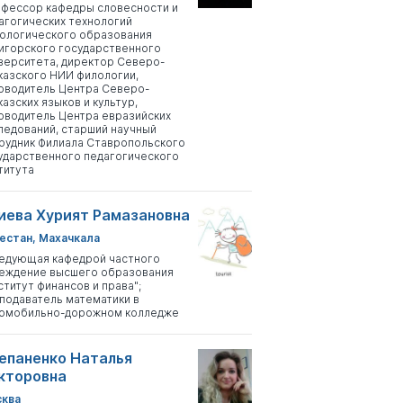
фессор кафедры словесности и
агогических технологий
ологического образования
игорского государственного
верситета, директор Северо-
казского НИИ филологии,
оводитель Центра Северо-
казских языков и культур,
оводитель Центра евразийских
ледований, старший научный
рудник Филиала Ставропольского
ударственного педагогического
титута
иева Хурият Рамазановна
естан, Махачкала
едующая кафедрой частного
еждение высшего образования
ститут финансов и права";
подаватель математики в
омобильно-дорожном колледже
епаненко Наталья
кторовна
ква