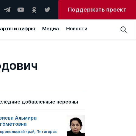
Поддержать проект
арты и цифры
Медиа
Новости
одович
следние добавленные персоны
зиева Альмира
гометовна
вропольский край, Пятигорск