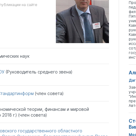
Про
публикации на сайте
пед
фил
Пят
уни
Кав
рук
Кав
рук
исс
сот
гос
мических наук
инс
ОУ
(Руководитель среднего звена)
Ал
Даг
Зав
учр
Стандартинформ
(член совета)
"Ин
пре
Авт
ономической теории, финансам и мировой
 2018 г.) (член совета)
Ст
Ви
овского государственного областного
Мос