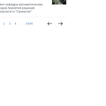
ент кафедры математических
одов принятия решений
верситета "Синергия"
2
3
4
...
3496