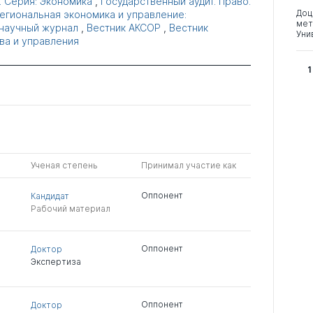
. Серия: Экономика
,
Государственный аудит. Право.
Доц
егиональная экономика и управление:
мет
научный журнал
,
Вестник АКСОР
,
Вестник
Уни
ва и управления
1
Ученая степень
Принимал участие как
Оппонент
Кандидат
Рабочий материал
Оппонент
Доктор
Экспертиза
Оппонент
Доктор