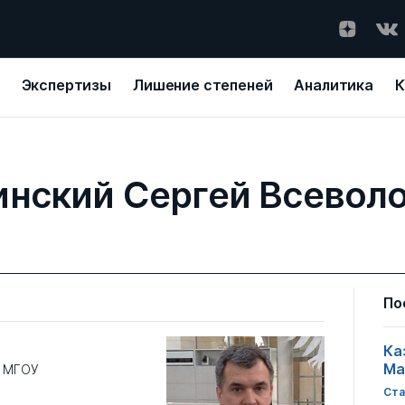
Экспертизы
Лишение степеней
Аналитика
К
нский Сергей Всевол
По
Ка
Ма
в МГОУ
Ста