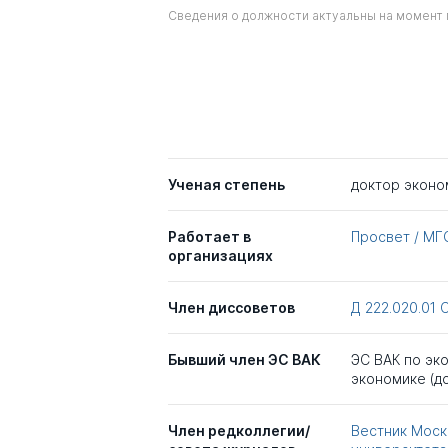
Сведения о должности актуальны на момент 
Ученая степень
доктор эконо
Работает в
Просвет / МГ
организациях
Член диссоветов
Д 222.020.01
Бывший член ЭС ВАК
ЭС ВАК по эк
экономике (до
Член редколлегии/
Вестник Моск