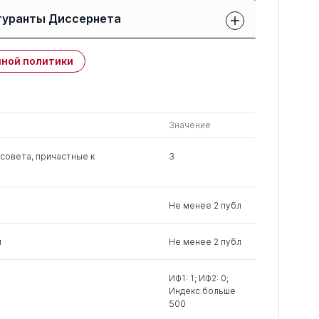
Название статьи
гуранты Диссернета
Проблемы монетарного регулирования в ЕС
Защиты членов РК:
в период долгового кризиса (2010-2016 гг.)
Публикации
ной политики
свои
членов РК
чужие
УПРАВЛЕНИЕ КОНКУРЕНТОСПОСОБНОСТЬЮ
РЕГИОНА: МЕТОДОЛОГИЧЕСКИЕ И
0
13
0
МЕТОДИЧЕСКИЕ АСПЕКТЫ
Значение
0
23
0
совета, причастные к
3
0
11
0
Не менее 2 публ
м
Не менее 2 публ
ИФ1: 1; ИФ2: 0;
Индекс больше
500