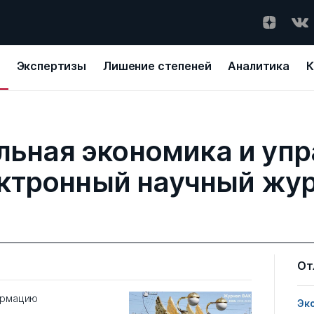
Экспертизы
Лишение степеней
Аналитика
К
льная экономика и упр
ктронный научный жу
От
ормацию
Эк