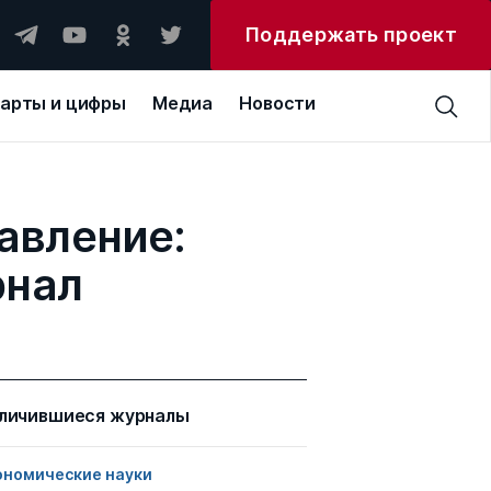
Поддержать проект
арты и цифры
Медиа
Новости
авление:
рнал
личившиеся журналы
ономические науки