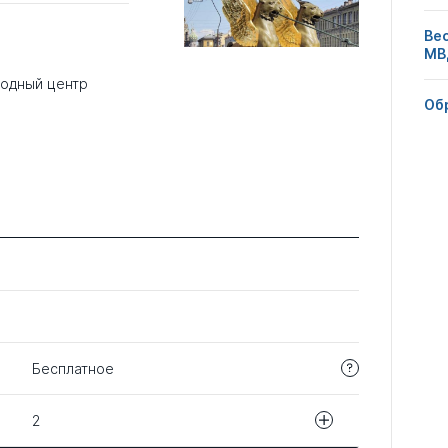
Ве
МВ
одный центр
Об
Бесплатное
2