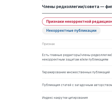
Авторы
Члены редколлегии/совета — фи
Афанасьева О Н
Признаки некорректной редакцион
Имя
Степень
Некорректные публикации
Филобокова Л. Ю.
Куликов Всеволод
д. э.н.
Всеволодович
Признак
Валинурова Лилия
д. э.н.
Есть главные редакторы/члены редколлегии/
Сабиховна
некорректным защитам и/или публикациям
Шкодинский Сергей
д. э.н.
Тиражирование множественных публикаций
Всеволодович
Публикация статей с загадочным авторство
Индекс накрутки цитирования