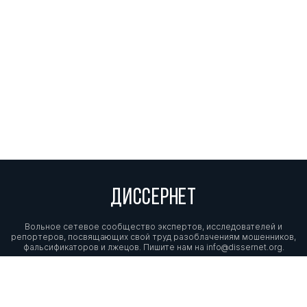
ДИССЕРНЕТ
Вольное сетевое сообщество экспертов, исследователей и
репортеров, посвящающих свой труд разоблачениям мошенников,
фальсификаторов и лжецов. Пишите нам на
info@dissernet.org.
Поддержать проект