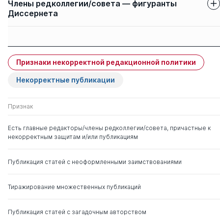
Члены редколлегии/совета — фигуранты
Диссернета
Защиты членов
Имя
Степень
свои
чужие
Признаки некорректной редакционной политики
Кашукоев Мурат
д. с.-х.н.
0
8
Владимирович
Некорректные публикации
Басиев Солтан
д. с.-х.н.
0
0
Признак
Сосланбекович
Есть главные редакторы/члены редколлегии/совета, причастные к
некорректным защитам и/или публикациям
Публикация статей с неоформленными заимствованиями
Тиражирование множественных публикаций
Публикация статей с загадочным авторством