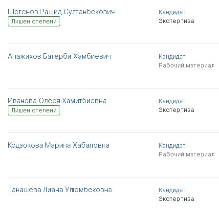
Шогенов Рашид Султанбекович
Кандидат
Экспертиза
Лишен степени
Апажихов Батерби Хамбиевич
Кандидат
Рабочий материал
Иванова Олеся Хамитбиевна
Кандидат
Экспертиза
Лишен степени
Кодзокова Марина Хабаловна
Кандидат
Рабочий материал
Танашева Лиана Улюмбековна
Кандидат
Экспертиза