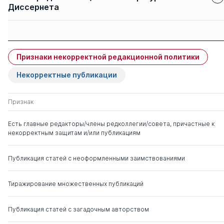
Диссернета
Защиты членов
Имя
Степень
свои
чужие
Признаки некорректной редакционной политики
Преображенский Борис
д. э.н.
0
4
Георгиевич
Некорректные публикации
Халий Ирина
д. соц.н.
0
1
Признак
Альбертовна
Есть главные редакторы/члены редколлегии/совета, причастные к
некорректным защитам и/или публикациям
Харламов Андрей
д. э.н.
0
8
Викторович
Публикация статей с неоформленными заимствованиями
Рисин Игорь Ефимович
д. э.н.
0
5
Тиражирование множественных публикаций
Вертакова Юлия
д. э.н.
0
8
Владимировна
Публикация статей с загадочным авторством