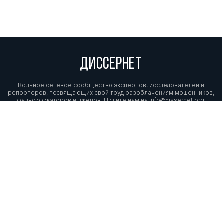
ДИССЕРНЕТ
Вольное сетевое сообщество экспертов, исследователей и
репортеров, посвящающих свой труд разоблачениям мошенников,
фальсификаторов и лжецов. Пишите нам на
info@dissernet.org.
Поддержать проект
МЫ В СОЦСЕТЯХ
© Вольное сетевое сообщество
«Диссернет». 2013—2026