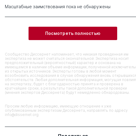
Масштабные заимствования пока не обнаружены
Посмотреть полностью
Сообщество Диссернет напоминает, что никакая проведенная им
экспертиза не может считаться окончательной. Экспертиза носит
предположительный (вероятностный) характер и основана на
имеющемся в наличии объеме информации, полученной исключитель
из открытых источников. Эксперты готовы в любой момент
возобновить исследования в случае обнаружения вновь открывшихс
обстоятельств. Любая дополнительная информация, могущая повлия
на экспертизу, будет с благодарностью принята и проверена в
кратчайшие сроки, а результаты такой дополнительной проверки
(мнения экспертов Диссернета) будут немедленно обнародованы.
Просим любую информацию, имеющую отношение к уже
опубликованным экспертизам Диссернета, направлять по адресу
info@dissernet.org