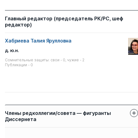
Главный редактор (председатель РК/РС, шеф
редактор)
Хабриева Талия Ярулловна
д. ю.н.
Сомнительные защиты: свои - 0, чужие - 2
Публикации - 0
Члены редколлегии/совета — фигуранты
Диссернета
Защиты членов
Имя
Степень
свои