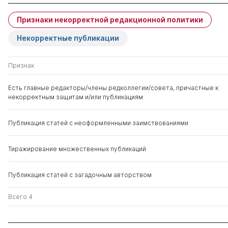
чужие
Признаки некорректной редакционной политики
Лазарев Валерий
д. ю.н.
0
3
Васильевич
Некорректные публикации
Черногор Николай
д. ю.н.
0
7
Признак
Николаевич
Есть главные редакторы/члены редколлегии/совета, причастные к
некорректным защитам и/или публикациям
Ярков Владимир
д. ю.н.
0
1
Владимирович
Публикация статей с неоформленными заимствованиями
Тиражирование множественных публикаций
Публикация статей с загадочным авторством
Всего 4