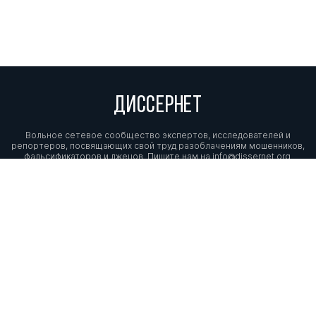
ДИССЕРНЕТ
Вольное сетевое сообщество экспертов, исследователей и
репортеров, посвящающих свой труд разоблачениям мошенников,
фальсификаторов и лжецов. Пишите нам на
info@dissernet.org.
Поддержать проект
МЫ В СОЦСЕТЯХ
© Вольное сетевое сообщество
«Диссернет». 2013—2026