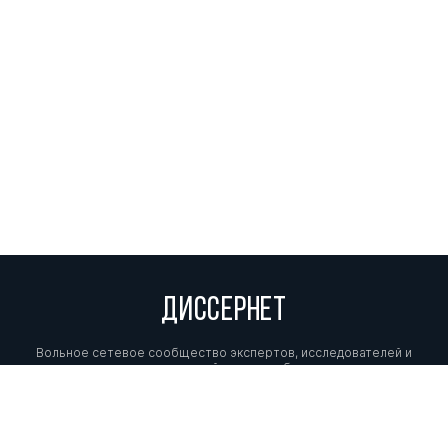
ДИССЕРНЕТ
Вольное сетевое сообщество экспертов, исследователей и
репортеров, посвящающих свой труд разоблачениям мошенников,
фальсификаторов и лжецов. Пишите нам на
info@dissernet.org.
Поддержать проект