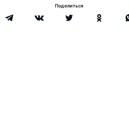
Яковлевич
Поделиться
Черногор Николай
д.ю.н.
0
7
Николаевич
Пашенцев Дмитрий
д.ю.н.
0
13
Алексеевич
Кашепов Владимир
д.ю.н.
0
1
Петрович
Воробьев Никита
0
0
Сергеевич
Цирин Артем
к.ю.н.
0
0
Михайлович
Черепанова
к.ю.н.
0
0
Екатерина
Викторовна