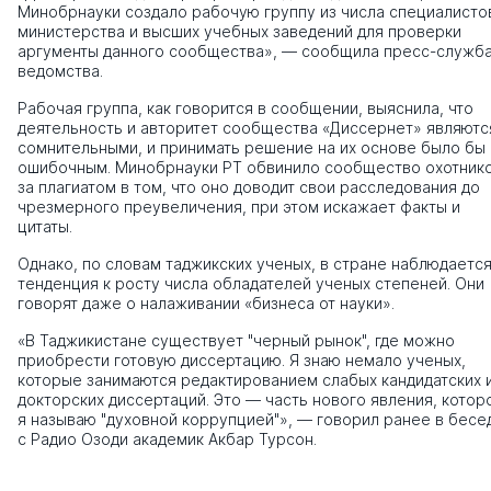
Минобрнауки создало рабочую группу из числа специалисто
министерства и высших учебных заведений для проверки
аргументы данного сообщества», — сообщила пресс-служб
ведомства.
Рабочая группа, как говорится в сообщении, выяснила, что
деятельность и авторитет сообщества «Диссернет» являютс
сомнительными, и принимать решение на их основе было бы
ошибочным. Минобрнауки РТ обвинило сообщество охотник
за плагиатом в том, что оно доводит свои расследования до
чрезмерного преувеличения, при этом искажает факты и
цитаты.
Однако, по словам таджикских ученых, в стране наблюдаетс
тенденция к росту числа обладателей ученых степеней. Они
говорят даже о налаживании «бизнеса от науки».
«В Таджикистане существует "черный рынок", где можно
приобрести готовую диссертацию. Я знаю немало ученых,
которые занимаются редактированием слабых кандидатских 
докторских диссертаций. Это — часть нового явления, котор
я называю "духовной коррупцией"», — говорил ранее в бесе
с Радио Озоди академик Акбар Турсон.