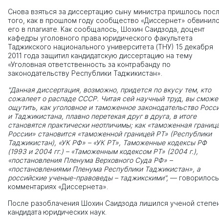
Снова взяться за диссертацию сыну министра пришлось пос
того, как в прошлом году сообщество «Диссернет» обвинил
его в плагиате. Как сообщалось, Шохин Саидзода, доцент
кафедры уголовного права юридического факультета
Таджикского национального университета (ТНУ) 15 декабря
2011 года защитил кандидатскую диссертацию на тему
«Уголовная ответственность за контрабанду по
законодательству Республики Таджикистан».
"Данная диссертация, возможно, придется по вкусу тем, кто
сожалеет о распаде СССР. Читая сей научный труд, вы сможе
ощутить, как уголовное и таможенное законодательство Росс
и Таджикистана, плавно перетекая друг в друга, в итоге
становятся практически неотличимы; как «таможенная границ
России» становится «таможенной границей РТ» (Республики
Таджикистан), «УК РФ» – «УК РТ», Таможенные кодексы РФ
(1993 и 2004 гг.) – «Таможенным кодексом РТ» (2004 г.),
«постановления Пленума Верховного Суда РФ» –
«постановлениями Пленума Республики Таджикистан», а
российские ученые-правоведы – таджикскими",
— говорилось
комментариях «Диссернета».
После разоблачения Шохин Саидзода лишился ученой степе
кандидата юридических наук.