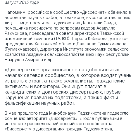
август 2015 года
Напомним, российское сообщество «Диссернет» обвинило в
воровстве научных работ, в том числе, высокопоставленных
лиц — вице-премьера Таджикистана Давлатали Саида,
помощника президента по вопросам кадров Асадулло
Рахмонова, председателя совета директоров Таджикской
алюминиевой компании (ТАЛКО) Шерали Кабирова, уже экс-
председателя Хатлонской области Давлатшо Гулмахмадова
(Гулмахмадзода), директора Института экономики сельского
хозяйства Академии сельскохозяйственных наук республики
Назрулло Амирова и др.
«Диссернет» – организованное на добровольных
началах сетевое сообщество, в которое входят учен
из разных стран, а также журналисты, гражданские
активисты и волонтеры. Они ищут плагиат в
кандидатских и докторских диссертациях, грубые
нарушения правил их подготовки, а также факты
фальсификации научных работ.
В мае прошлого года Минобрнауки Таджикистана подвергло
сомнению авторитет «Диссернета». «После публикации в
интернете расследований российского сообщества
«Диссернет» о диссертациях граждан Таджикистана,