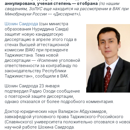
аннулирована, ученая степень — отобрана
(по нашим
сведениям, ЗоЛУС еще находится на рассмотрении в ВАК при
Минобрнауки России — «Диссернет»)
.
Шохин Саидзода
(сын министра
образования Нуриддина Саида)
защитит новую кандидатскую
диссертацию в апреле этого года в
стенах Высшей аттестационной
комиссии (ВАК) при президенте
Таджикистана. Тема новой
диссертации — «Усиление уголовной
ответственности за контрабанду по
законодательству Республики
Таджикистан», сообщили в ВАК.
Шохин Саидзода 23 января
подтвердил Радио Озоди сообщение
о повторной защите диссертации,
однако отказался от более подробного комментария.
Доктор юридических наук Валиджон Абдухамидов,
завкафедрой уголовного права Таджикского-Российского
(Славянского) университета положительно отозвался о ново
научной работе Шохина Саидзода.