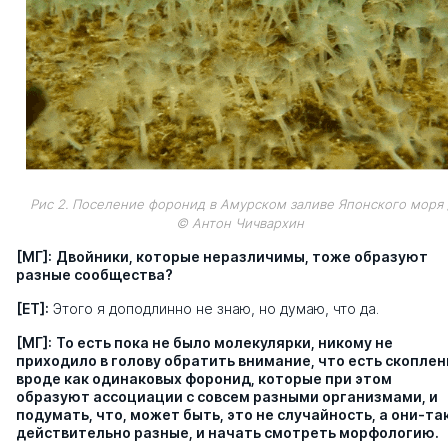
Рис 2. Поселение форонид в Амурском заливе Японского моря 
© Антон Чичвархин
[МГ]:
Двойники, которые неразличимы, тоже образуют
разные сообщества?
[ЕТ]:
Этого я доподлинно не знаю, но думаю, что да.
[МГ]:
То есть пока не было молекулярки, никому не
приходило в голову обратить внимание, что есть скоплен
вроде как одинаковых форонид, которые при этом
образуют ассоциации с совсем разными организмами, и
подумать, что, может быть, это не случайность, а они-та
действительно разные, и начать смотреть морфологию.