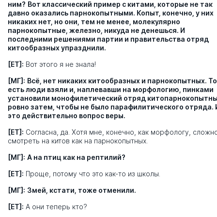
ним?
Вот классический пример с китами, которые не так
давно оказались парнокопытными. Копыт, конечно, у них
никаких нет, но они, тем не менее, молекулярно
парнокопытные, железно, никуда не денешься. И
последними решениями партии и правительства отряд
китообразных упразднили.
[ЕТ]:
Вот этого я не знала!
[МГ]:
Всё, нет никаких китообразных и парнокопытных. То
есть люди взяли и, наплевавши на морфологию, пинками
установили монофилетический отряд китопарнокопытн
ровно затем, чтобы не было парафилитического отряда. 
это действительно вопрос веры.
[ЕТ]:
Согласна, да. Хотя мне, конечно, как морфологу, сложн
смотреть на китов как на парнокопытных.
[МГ]:
А на птиц как на рептилий?
[ЕТ]:
Проще, потому что это как-то из школы.
[МГ]:
Змей, кстати, тоже отменили.
[ЕТ]:
А они теперь кто?