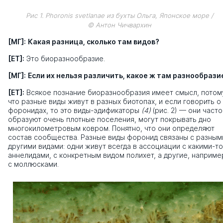
Рис 1. Phoronis svetlanae из бухты Ольга, Японское море /
© Антон Чичвархин
[МГ]:
Какая разница, сколько там видов?
[ЕТ]:
Это биоразнообразие.
[МГ]:
Если их нельзя различить, какое ж там разнообрази
[ЕТ]:
Всякое познание биоразнообразия имеет смысл, потом
что разные виды живут в разных биотопах, и если говорить о
форонидах, то это виды-эдификаторы
(4)
(рис. 2) — они часто
образуют очень плотные поселения, могут покрывать дно
многокилометровым ковром. Понятно, что они определяют
состав сообщества. Разные виды форонид связаны с разным
другими видами: одни живут всегда в ассоциации с какими-то
аннелидами, с конкретным видом полихет, а другие, наприме
с моллюсками.