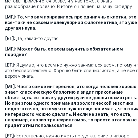
методы применяются везде, и у нас тоже, а знать
разнообразие полезно. В итоге он пошел на нашу кафедру.
[МГ]:
То, что вам понравилось про единичные клетки, это
все-таки не совсем молекулярная филогенетика, это уже
другая наука.
[ЕТ]:
Да, какая-то другая.
[МГ]:
Может быть, ее всем выучить в обязательном
порядке?
[ЕТ]:
Я думаю, что всем не нужно заниматься всем, потому ч
это бесперспективно. Хорошо быть специалистом, а не всё 
верхам знать.
[МГ]:
Часто самое интересное, это когда человек хорошо
знает классическую биологию и видит прикольные
объекты, на которые у других руки не дошли посмотреть.
Но при этом одного понимания зоологической экзотики
недостаточно, потому что нужно еще понимать, что с ни
интересного можно сделать. И если не знать, что есть,
например, анализ транскриптомов, то просто в голову не
придет этим попользоваться.
[ЕТ]:
Естественно, нужно иметь представление о наборе