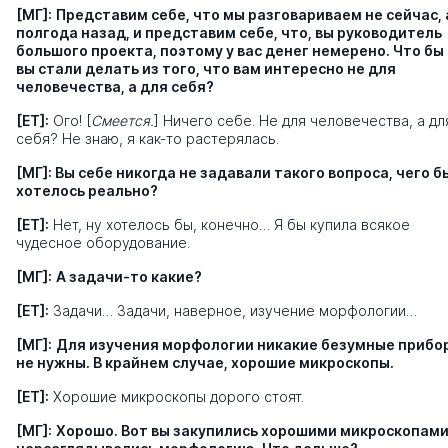
[МГ]:
Представим себе, что мы разговариваем не сейчас, 
полгода назад, и представим себе, что, вы руководитель
большого проекта, поэтому у вас денег немерено. Что бы
вы стали делать из того, что вам интересно не для
человечества, а для себя?
[ЕТ]:
Ого! [
Смеется.
] Ничего себе. Не для человечества, а дл
себя? Не знаю, я как-то растерялась.
[МГ]:
Вы себе никогда не задавали такого вопроса, чего б
хотелось реально?
[ЕТ]:
Нет, ну хотелось бы, конечно… Я бы купила всякое
чудесное оборудование.
[МГ]:
А задачи-то какие?
[ЕТ]:
Задачи… Задачи, наверное, изучение морфологии…
[МГ]:
Для изучения морфологии никакие безумные прибо
не нужны. В крайнем случае, хорошие микроскопы.
[ЕТ]:
Хорошие микроскопы дорого стоят.
[МГ]:
Хорошо. Вот вы закупились хорошими микроскопами