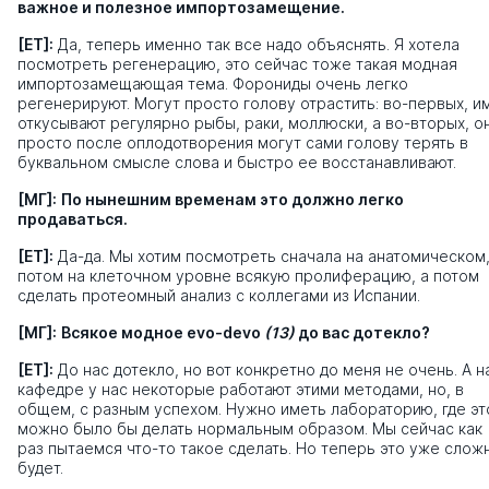
важное и полезное импортозамещение.
[ЕТ]:
Да, теперь именно так все надо объяснять. Я хотела
посмотреть регенерацию, это сейчас тоже такая модная
импортозамещающая тема. Форониды очень легко
регенерируют. Могут просто голову отрастить: во-первых, и
откусывают регулярно рыбы, раки, моллюски, а во-вторых, о
просто после оплодотворения могут сами голову терять в
буквальном смысле слова и быстро ее восстанавливают.
[МГ]:
По нынешним временам это должно легко
продаваться.
[ЕТ]:
Да-да. Мы хотим посмотреть сначала на анатомическом
потом на клеточном уровне всякую пролиферацию, а потом
сделать протеомный анализ с коллегами из Испании.
[МГ]:
Всякое модное еvo-devo
(13)
до вас дотекло?
[ЕТ]:
До нас дотекло, но вот конкретно до меня не очень. А н
кафедре у нас некоторые работают этими методами, но, в
общем, с разным успехом. Нужно иметь лабораторию, где эт
можно было бы делать нормальным образом. Мы сейчас как
раз пытаемся что-то такое сделать. Но теперь это уже слож
будет.