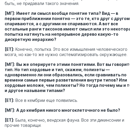
быть, не придавали такого значения.
[МГ]:
Имеет ли смысл вообще понятие типа? Вид — в
первом приближении понятно — это те, кто друг с другом
спариваются, а с другими не спариваются. А вот все
остальные ранги таксонов имеют смысл или это некотор
попытка натянуть на непрерывное дерево какую-то
дискретную иерархию?
[ЕТ]:
Конечно, попытка. Это все измышления человеческого
мозга, но как-то же нужно систематизировать окружающее.
[МГ]:
Вы же оперируете этими понятиями. Вот вы говорит
тип. Но тип хордовые и тип, скажем, полихеты —
одновременно ли они образовались, если сравнивать по
времени самые первые разветвления внутри типов? Или
хордовые моложе, чем полихеты? Но тогда почему мы и т
и другое называем типами?
[ЕТ]:
Все в кембрии еще появились.
[МГ]:
А до кембрия никого многоклеточного не было?
[ЕТ]:
Была, конечно, вендская фауна. Все эти дикинсонии и
прочие товарищи.