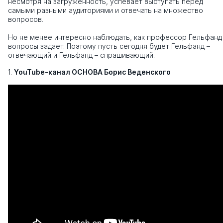
несмотря на загруженность, успевает выступать перед
самыми разными аудиториями и отвечать на множество
вопросов.
Но не менее интересно наблюдать, как профессор Гельфанд
вопросы задает. Поэтому пусть сегодня будет Гельфанд –
отвечающий и Гельфанд – спрашивающий.
1.
YouTube-канал ОСНОВА Борис Веденского