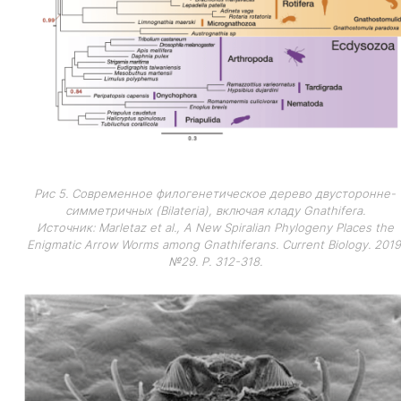
Рис 5. Современное филогенетическое дерево двусторонне-
симметричных (Bilateria), включая кладу Gnathifera.
Источник: Marletaz et al., A New Spiralian Phylogeny Places the
Enigmatic Arrow Worms among Gnathiferans. Current Biology. 2019
№29. P. 312-318.