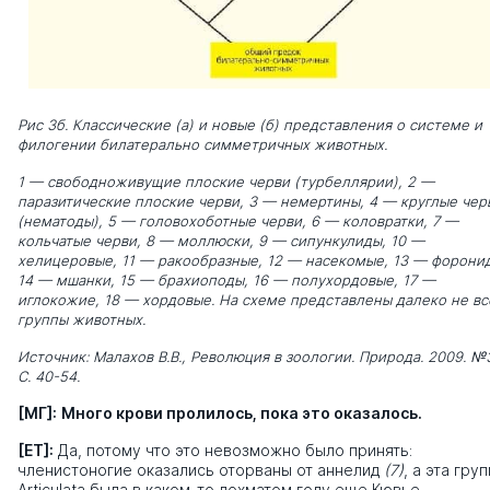
Рис 3б. Классические (а) и новые (б) представления о системе и
филогении билатерально симметричных животных.
1 — свободноживущие плоские черви (турбеллярии), 2 —
паразитические плоские черви, 3 — немертины, 4 — круглые чер
(нематоды), 5 — головохоботные черви, 6 — коловратки, 7 —
кольчатые черви, 8 — моллюски, 9 — сипункулиды, 10 —
хелицеровые, 11 — ракообразные, 12 — насекомые, 13 — форони
14 — мшанки, 15 — брахиоподы, 16 — полухордовые, 17 —
иглокожие, 18 — хордовые. На схеме представлены далеко не вс
группы животных.
Источник: Малахов В.В., Революция в зоологии. Природа. 2009. №
С. 40-54.
[МГ]:
Много крови пролилось, пока это оказалось.
[ЕТ]:
Да, потому что это невозможно было принять:
членистоногие оказались оторваны от аннелид
(7)
, а эта гру
Articulata была в каком-то лохматом году еще Кювье