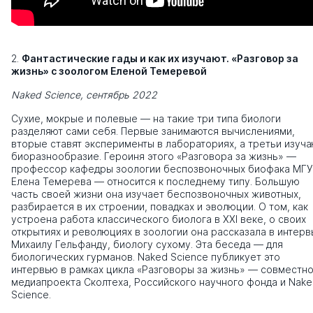
2.
Фантастические гады и как их изучают. «Разговор за
жизнь» с зоологом Еленой Темеревой
Naked Science, сентябрь 2022
Сухие, мокрые и полевые — на такие три типа биологи
разделяют сами себя. Первые занимаются вычислениями,
вторые ставят эксперименты в лабораториях, а третьи изуча
биоразнообразие. Героиня этого «Разговора за жизнь» —
профессор кафедры зоологии беспозвоночных биофака МГУ
Елена Темерева — относится к последнему типу. Большую
часть своей жизни она изучает беспозвоночных животных,
разбирается в их строении, повадках и эволюции. О том, как
устроена работа классического биолога в XXI веке, о своих
открытиях и революциях в зоологии она рассказала в интер
Михаилу Гельфанду, биологу сухому. Эта беседа — для
биологических гурманов. Naked Science публикует это
интервью в рамках цикла «Разговоры за жизнь» — совместн
медиапроекта Сколтеха, Российского научного фонда и Nak
Science.