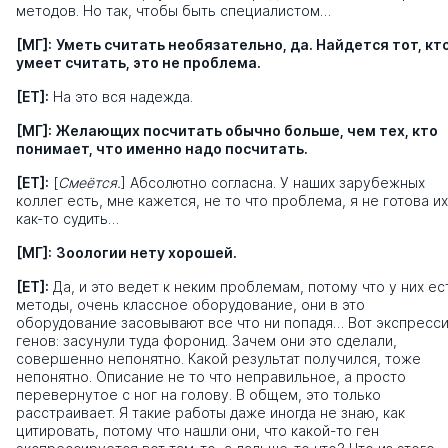
методов. Но так, чтобы быть специалистом…
[МГ]:
Уметь считать необязательно, да. Найдется тот, кт
умеет считать, это не проблема.
[ЕТ]:
На это вся надежда.
[МГ]:
Желающих посчитать обычно больше, чем тех, кто
понимает, что именно надо посчитать.
[ЕТ]:
[
Cмеётся.
] Абсолютно согласна. У наших зарубежных
коллег есть, мне кажется, не то что проблема, я не готова их
как-то судить…
[МГ]:
Зоологии нету хорошей.
[ЕТ]:
Да, и это ведет к неким проблемам, потому что у них ес
методы, очень классное оборудование, они в это
оборудование засовывают все что ни попадя… Вот экспресс
генов: засунули туда форонид. Зачем они это сделали,
совершенно непонятно. Какой результат получился, тоже
непонятно. Описание не то что неправильное, а просто
перевернутое с ног на голову. В общем, это только
расстраивает. Я такие работы даже иногда не знаю, как
цитировать, потому что нашли они, что какой-то ген