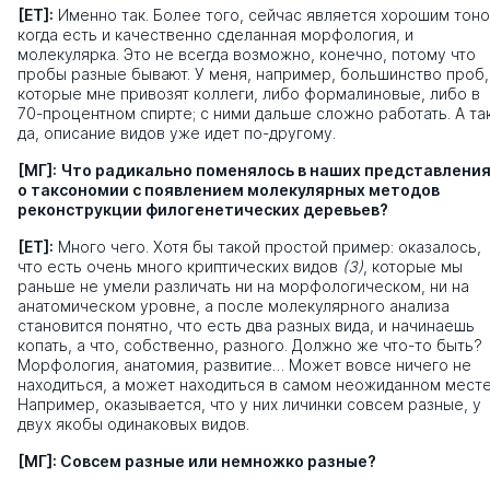
[ЕТ]:
Именно так. Более того, сейчас является хорошим тоно
когда есть и качественно сделанная морфология, и
молекулярка. Это не всегда возможно, конечно, потому что
пробы разные бывают. У меня, например, большинство проб,
которые мне привозят коллеги, либо формалиновые, либо в
70-процентном спирте; с ними дальше сложно работать. А та
да, описание видов уже идет по-другому.
[МГ]:
Что радикально поменялось в наших представлени
о таксономии с появлением молекулярных методов
реконструкции филогенетических деревьев?
[ЕТ]:
Много чего. Хотя бы такой простой пример: оказалось,
что есть очень много криптических видов
(3)
, которые мы
раньше не умели различать ни на морфологическом, ни на
анатомическом уровне, а после молекулярного анализа
становится понятно, что есть два разных вида, и начинаешь
копать, а что, собственно, разного. Должно же что-то быть?
Морфология, анатомия, развитие… Может вовсе ничего не
находиться, а может находиться в самом неожиданном месте
Например, оказывается, что у них личинки совсем разные, у
двух якобы одинаковых видов.
[МГ]:
Совсем разные или немножко разные?