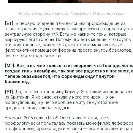
Елена Темерева и Михаил Гельфанд / © Евгений Гурко
[ЕТ]:
В первую очередь я бы выяснила происхождение их
плана строения. Нужно сделать экспрессию на дорсальную и
вентральную сторону
(11)
. Есть же какие-то гены, которые
маркируют эти стороны. Потому что есть мнение, что группы
эти родственные, более того, некоторые молекулярные
филогенетики помещают форонид просто внутрь брахиопод,
не то что это отдельный тип…
[МГ]:
Вот, а вы мне только что говорили, что Господь Бог к
создал типы в кембрии, так они все радостно и ползают, 
теперь оказывается, что форониды сидят внутри
брахиопод.
[ЕТ]:
Да, согласно товарищу Кохину. Это такой исследовател
из Британии. Я не знаю, откуда у него эта идея. Но он
молекулярщик, и у него вообще на эту тему странные
представления, как раз модные.
У меня в 2015 году в PLoS One вышла статья, где я
морфологически попыталась показать монофилию лофофора
что форониды, брахиоподы и мшанки — это монофилетичная