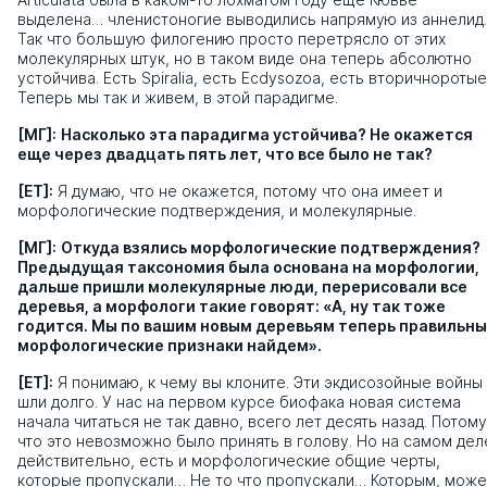
выделена… членистоногие выводились напрямую из аннелид.
Так что большую филогению просто перетрясло от этих
молекулярных штук, но в таком виде она теперь абсолютно
устойчива. Есть Spiralia, есть Ecdysozoa, есть вторичноротые
Теперь мы так и живем, в этой парадигме.
[МГ]:
Насколько эта парадигма устойчива? Не окажется
еще через двадцать пять лет, что все было не так?
[ЕТ]:
Я думаю, что не окажется, потому что она имеет и
морфологические подтверждения, и молекулярные.
[МГ]:
Откуда взялись морфологические подтверждения?
Предыдущая таксономия была основана на морфологии,
дальше пришли молекулярные люди, перерисовали все
деревья, а морфологи такие говорят: «А, ну так тоже
годится. Мы по вашим новым деревьям теперь правильн
морфологические признаки найдем».
[ЕТ]:
Я понимаю, к чему вы клоните. Эти экдисозойные войны
шли долго. У нас на первом курсе биофака новая система
начала читаться не так давно, всего лет десять назад. Потому
что это невозможно было принять в голову. Но на самом дел
действительно, есть и морфологические общие черты,
которые пропускали… Не то что пропускали… Которым, може