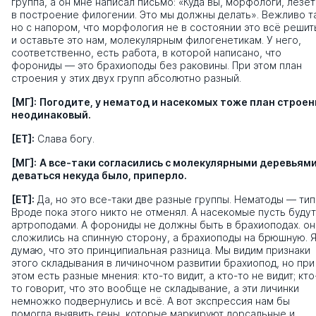
группа, а он мне написал письмо: «Куда вы, морфологи, лезе
в построение филогении. Это мы должны делать». Вежливо та
но с напором, что морфология не в состоянии это всё решит
и оставьте это нам, молекулярным филогенетикам. У него,
соответственно, есть работа, в которой написано, что
форониды — это брахиоподы без раковины. При этом план
строения у этих двух групп абсолютно разный.
[МГ]:
Погодите, у нематод и насекомых тоже план строен
неодинаковый.
[ЕТ]:
Слава богу.
[МГ]:
А все-таки согласились с молекулярными деревьями
деваться некуда было, приперло.
[ЕТ]:
Да, но это все-таки две разные группы. Нематоды — тип
Вроде пока этого никто не отменял. А насекомые пусть будут
артроподами. А форониды не должны быть в брахиоподах. он
сложились на спинную сторону, а брахиоподы на брюшную. 
думаю, что это принципиальная разница. Мы видим признаки
этого складывания в личиночном развитии брахиопод, но при
этом есть разные мнения: кто-то видит, а кто-то не видит; кто
то говорит, что это вообще не складывание, а эти личинки
немножко подвернулись и всё. А вот экспрессия нам бы
помогла выявить гены, которые маркируют дорсальные и