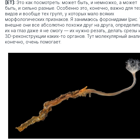
[ЕТ]:
Это как посмотреть: может быть, и немножко, а может
быть, и сильно разные. Особенно это, конечно, важно для те
видов и вообще тех групп, у которых мало всяких
морфологических признаков. Я занимаюсь форонидами (рис. 1
внешне они все абсолютно похожи друг на друга, определит
их на глаз даже я не смогу — их нужно резать, делать срезы 
3D-реконструкции каких-то органов. Тут молекулярный анали
конечно, очень помогает.