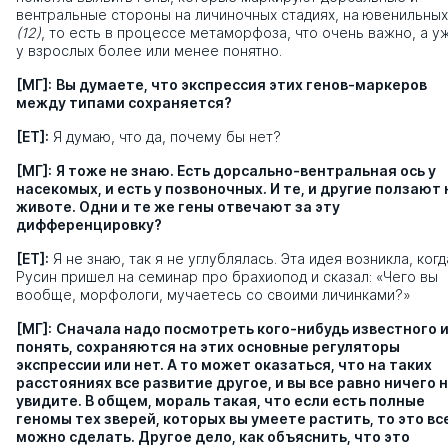
вентральные стороны на личиночных стадиях, на ювенильных
(12)
, то есть в процессе метаморфоза, что очень важно, а у
у взрослых более или менее понятно.
[МГ]:
Вы думаете, что экспрессия этих генов-маркеров
между типами сохраняется?
[ЕТ]:
Я думаю, что да, почему бы нет?
[МГ]:
Я тоже не знаю. Есть дорсально-вентральная ось у
насекомых, и есть у позвоночных. И те, и другие ползают 
животе. Одни и те же гены отвечают за эту
дифференцировку?
[ЕТ]:
Я не знаю, так я не углублялась. Эта идея возникла, когд
Русин пришел на семинар про брахиопод и сказал: «Чего вы
вообще, морфологи, мучаетесь со своими личинками?»
[МГ]:
Сначала надо посмотреть кого-нибудь известного 
понять, сохраняются на этих основные регуляторы
экспрессии или нет. А то может оказаться, что на таких
расстояниях все развитие другое, и вы все равно ничего 
увидите. В общем, мораль такая, что если есть полные
геномы тех зверей, которых вы умеете растить, то это вс
можно сделать. Другое дело, как объяснить, что это