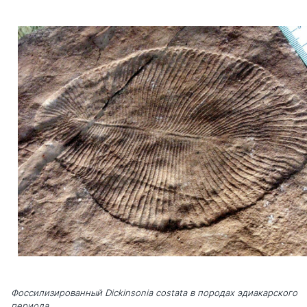
Фоссилизированный Dickinsonia сostata в породах эдиакарского
периода.