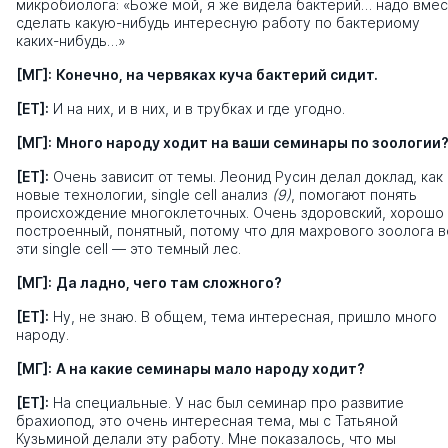
микробиолога: «Боже мой, я же видела бактерий… надо вме
сделать какую-нибудь интересную работу по бактериому
каких-нибудь…»
[МГ]:
Конечно, на червяках куча бактерий сидит.
[ЕТ]:
И на них, и в них, и в трубках и где угодно.
[МГ]:
Много народу ходит на ваши семинары по зоологии
[ЕТ]:
Очень зависит от темы. Леонид Русин делал доклад, как
новые технологии, single cell анализ
(9)
, помогают понять
происхождение многоклеточных. Очень здоровский, хорошо
построенный, понятный, потому что для махрового зоолога в
эти single cell — это темный лес.
[МГ]:
Да ладно, чего там сложного?
[ЕТ]:
Ну, не знаю. В общем, тема интересная, пришло много
народу.
[МГ]:
А на какие семинары мало народу ходит?
[ЕТ]:
На специальные. У нас был семинар про развитие
брахиопод, это очень интересная тема, мы с Татьяной
Кузьминой делали эту работу. Мне показалось, что мы