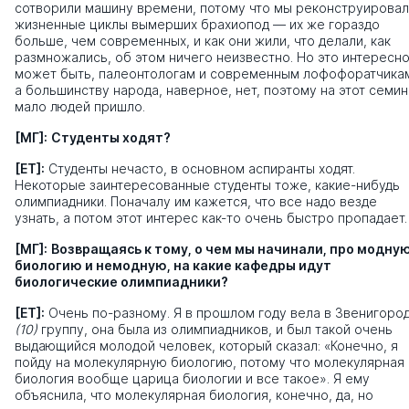
сотворили машину времени, потому что мы реконструирова
жизненные циклы вымерших брахиопод — их же гораздо
больше, чем современных, и как они жили, что делали, как
размножались, об этом ничего неизвестно. Но это интересно
может быть, палеонтологам и современным лофофоратчика
а большинству народа, наверное, нет, поэтому на этот семи
мало людей пришло.
[МГ]:
Студенты ходят?
[ЕТ]:
Студенты нечасто, в основном аспиранты ходят.
Некоторые заинтересованные студенты тоже, какие-нибудь
олимпиадники. Поначалу им кажется, что все надо везде
узнать, а потом этот интерес как-то очень быстро пропадает.
[МГ]:
Возвращаясь к тому, о чем мы начинали, про модну
биологию и немодную, на какие кафедры идут
биологические олимпиадники?
[ЕТ]:
Очень по-разному. Я в прошлом году вела в Звенигоро
(10)
группу, она была из олимпиадников, и был такой очень
выдающийся молодой человек, который сказал: «Конечно, я
пойду на молекулярную биологию, потому что молекулярная
биология вообще царица биологии и все такое». Я ему
объяснила, что молекулярная биология, конечно, да, но