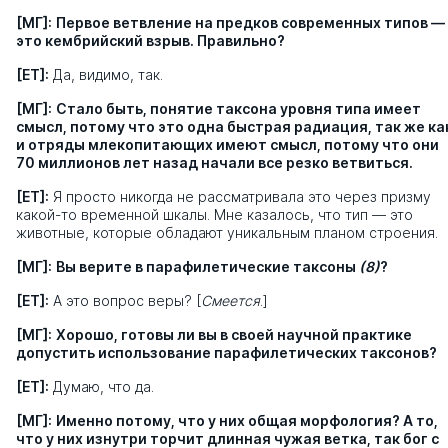
[МГ]:
Первое ветвление на предков современных типов —
это кембрийский взрыв. Правильно?
[ЕТ]:
Да, видимо, так.
[МГ]:
Стало быть, понятие таксона уровня типа имеет
смысл, потому что это одна быстрая радиация, так же ка
и отряды млекопитающих имеют смысл, потому что они
70 миллионов лет назад начали все резко ветвиться.
[ЕТ]:
Я просто никогда не рассматривала это через призму
какой-то временной шкалы. Мне казалось, что тип — это
животные, которые обладают уникальным планом строения.
[МГ]:
Вы верите в парафилетические таксоны
(8)
?
[ЕТ]:
А это вопрос веры? [
Смеется
.]
[МГ]:
Хорошо, готовы ли вы в своей научной практике
допустить использование парафилетических таксонов?
[ЕТ]:
Думаю, что да.
[МГ]:
Именно потому, что у них общая морфология? А то,
что у них изнутри торчит длинная чужая ветка, так бог с