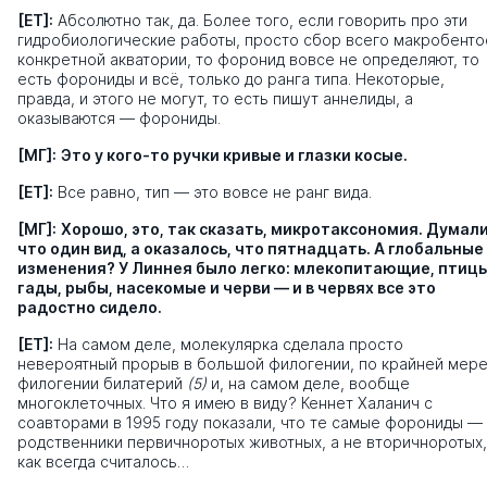
[ЕТ]:
Абсолютно так, да. Более того, если говорить про эти
гидробиологические работы, просто сбор всего макробенто
конкретной акватории, то форонид вовсе не определяют, то
есть форониды и всё, только до ранга типа. Некоторые,
правда, и этого не могут, то есть пишут аннелиды, а
оказываются — форониды.
[МГ]:
Это у кого-то ручки кривые и глазки косые.
[ЕТ]:
Все равно, тип — это вовсе не ранг вида.
[МГ]:
Хорошо, это, так сказать, микротаксономия. Думали
что один вид, а оказалось, что пятнадцать. А глобальные
изменения? У Линнея было легко: млекопитающие, птицы
гады, рыбы, насекомые и черви — и в червях все это
радостно сидело.
[ЕТ]:
На самом деле, молекулярка сделала просто
невероятный прорыв в большой филогении, по крайней мере
филогении билатерий
(5)
и, на самом деле, вообще
многоклеточных. Что я имею в виду? Кеннет Халанич с
соавторами в 1995 году показали, что те самые форониды —
родственники первичноротых животных, а не вторичноротых,
как всегда считалось…