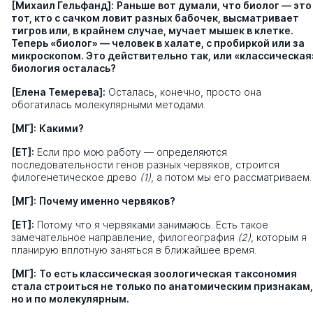
[Михаил Гельфанд]:
Раньше вот думали, что биолог — это
тот, кто с сачком ловит разных бабочек, высматривает
тигров или, в крайнем случае, мучает мышек в клетке.
Теперь «биолог» — человек в халате, с пробиркой или за
микроскопом. Это действительно так, или «классическая
биология осталась?
[Елена Темерева]:
Осталась, конечно, просто она
обогатилась молекулярными методами.
[МГ]:
Какими?
[ЕТ]:
Если про мою работу — определяются
последовательности генов разных червяков, строится
филогенетическое древо
(1)
, а потом мы его рассматриваем.
[МГ]:
Почему именно червяков?
[ЕТ]:
Потому что я червяками занимаюсь. Есть такое
замечательное направление, филогеография
(2)
, которым я
планирую вплотную заняться в ближайшее время.
[МГ]:
То есть классическая зоологическая таксономия
стала строиться не только по анатомическим признакам,
но и по молекулярным.