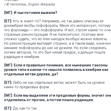
/ © Verisimilus, English Wikipedia
[МГ]:
И чьи потомки выжили?
[ЕТ]:
Кто ж знает-то? Например, не так давно описаны из
докембрия якобы лофофораты. Меня это интересует, потому
что форониды — это лофофораты. И вот, строят какие-то оче
странные реконструкции. Я не палеонтолог, поэтому мне
сложно судить, что из этих находок вообще можно извлечь…
Но реконструкции выглядят странно, и в таком виде, конечно
никакие лофофораты до нас не дожили. Но если следовать
логике авторов, то это был некий предок, а дальше пошла
радиация в кембрии.
[МГ]:
Если я правильно понимаю, все нынешние таксоны
уровня типа в каком-то смысле появились в кембрии как
отдельные ветви дерева, да?
[ЕТ]:
Либо не как отдельные ветки, может быть на уровне
каких-то предковых форм.
[МГ]:
Если мы выделяем эти предковые формы, значит он
отделились от прочих, а потом пошла радиация.
[ЕТ]:
Да, как-то так.