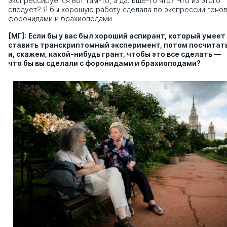
экспрессируется вот там-то, а дальше-то что? Что из этого
следует? Я бы хорошую работу сделала по экспрессии генов
форонидами и брахиоподами.
[МГ]:
Если бы у вас был хороший аспирант, который умеет
ставить транскриптомный эксперимент, потом посчитать
и, скажем, какой-нибудь грант, чтобы это все сделать —
что бы вы сделали с форонидами и брахиоподами?