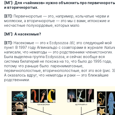
[МГ]:
Для
«
чайников» нужно объяснить про первичнорот
и вторичноротых.
[ЕТ]:
Первичноротые — это, например, кольчатые черви и
моллюски, а вторичноротые — это мы с вами, иглокожие и
несчастные полухордовые, которых мало.
[МГ]:
А насекомые?
[ЕТ]:
Насекомые — это к Ecdysozoa
(6)
, это следующий мой
пункт. В 1997 году Агвинальдо с соавторами в журнале
Natur
написали, что нематоды — это родственники членистоногих.
Была выделена группа Ecdysozoa, и сейчас вообще вся
система билатерий не похожа на то, что было до 1995 года,
потому что раньше было: паренхиматозные,
первичнополостные, вторичнополостные, вот это всё (рис. 3)
А оказалось вдруг, что нематоды и раки — это ближайшие
родственники.