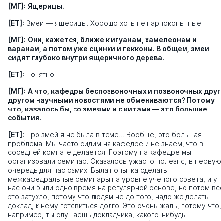
[МГ]:
Ящерицы.
[ЕТ]:
Змеи — ящерицы. Хорошо хоть не парнокопытные.
[МГ]:
Они, кажется, ближе к игуанам, хамелеонам и
варанам, а потом уже сцинки и гекконы. В общем, змеи
сидят глубоко внутри ящеричного дерева.
[ЕТ]:
Понятно.
[МГ]:
А что, кафедры беспозвоночных и позвоночных друг
другом научными новостями не обмениваются? Потому
что, казалось бы, со змеями и с китами — это большие
события.
[ЕТ]:
Про змей я не была в теме… Вообще, это большая
проблема. Мы часто сидим на кафедре и не знаем, что в
соседней комнате делается. Поэтому на кафедре мы
организовали семинар. Оказалось ужасно полезно, в первую
очередь для нас самих. Была попытка сделать
межкафедральные семинары на уровне ученого совета, и у
нас они были одно время на регулярной основе, но потом вс
это затухло, потому что людям не до того, надо же делать
доклад, к нему готовиться долго. Это очень жаль, потому что,
например, ты слушаешь докладчика, какого-нибудь