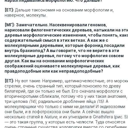
наразглядывались морфологию. Что дальше?
[ЕТ]:
Дальше таксономия на основании морфологии и,
наверное, молекулы.
[МГ]:
Замечательно. Насеквенировали геномов,
нарисовали филогенетических деревьев, натыкали на эт
деревья морфологические изменения, чтобы понять, как
содержательный смысл в этих ветках. А как же с
молекулярными деревьями, которые форонид посадили
внутрь брахиопод? А вы говорите, что не верите в эти
молекулярные деревья, потому что морфология совсем
другая. Как вы на основании морфологических
соображений оцениваете молекулярные деревья, как
правдоподобные или как неправдоподобные?
[ЕТ]:
Ну вот такие. Например, щетинкочелюстные, это морск
стрелки, очень странный тип, который поносило по древу
билатерий, где он только не был. Его сначала морфологи с
вторичноротыми сближали, потому что у них такая анатомия,
три целома
(14)
, радиальное дробление яйца
(15)
. А
молекулярщики что только с ними ни делали! И экдизозоями
они были, и в лофотрохозоа они были. А сейчас вышло
несколько статей в
Nature
, и их угнездили в Gnathifera (рис. 5)
— это такая группа, у которых есть челюсти. Туда относятся
очень странные существа: коловратки вместе со скребнями