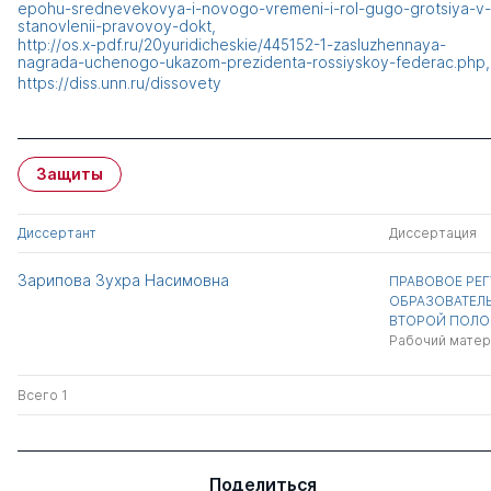
epohu-srednevekovya-i-novogo-vremeni-i-rol-gugo-grotsiya-v-
stanovlenii-pravovoy-dokt
http://os.x-pdf.ru/20yuridicheskie/445152-1-zasluzhennaya-
nagrada-uchenogo-ukazom-prezidenta-rossiyskoy-federac.php
https://diss.unn.ru/dissovety
Защиты
Диссертант
Диссертация
Зарипова Зухра Насимовна
ПРАВОВОЕ РЕ
ОБРАЗОВАТЕЛ
ВТОРОЙ ПОЛОВИ
Рабочий матер
Всего 1
Поделиться