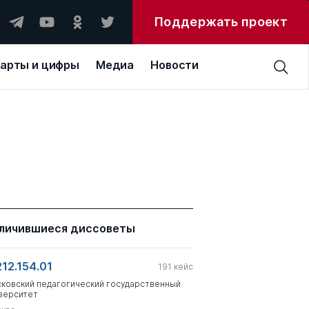
Поддержать проект
арты и цифры
Медиа
Новости
личившиеся диссоветы
212.154.01
191
кейс
ковский педагогический государственный
верситет