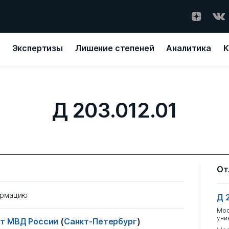
Экспертизы
Лишение степеней
Аналитика
К
Д 203.012.01
От
ормацию
Д 
Мос
уни
ет МВД России
(
Санкт-Петербург
)