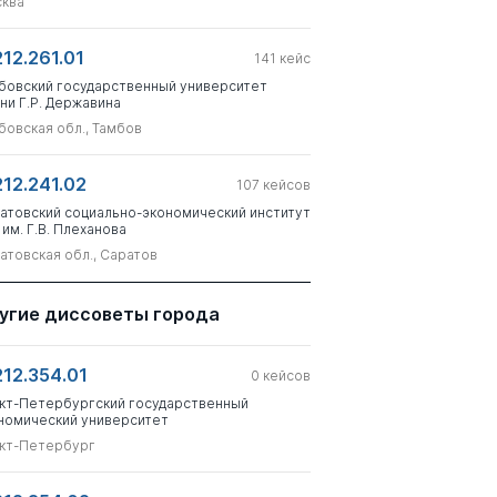
ква
212.261.01
141
кейс
бовский государственный университет
ни Г.Р. Державина
бовская обл., Тамбов
212.241.02
107
кейсов
атовский социально-экономический институт
 им. Г.В. Плеханова
атовская обл., Саратов
угие диссоветы города
212.354.01
0
кейсов
кт-Петербургский государственный
номический университет
кт-Петербург