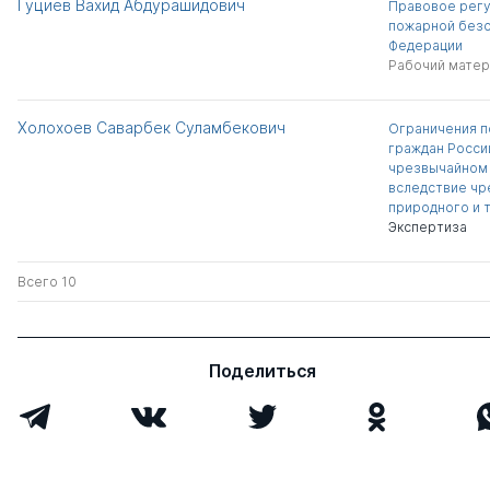
Гуциев Вахид Абдурашидович
Правовое регу
пожарной безо
Федерации
Рабочий матер
Холохоев Саварбек Суламбекович
Ограничения п
граждан Росси
чрезвычайном 
вследствие чр
природного и 
Экспертиза
Всего 10
Поделиться