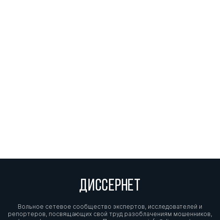
ДИССЕРНЕТ
Вольное сетевое сообщество экспертов, исследователей и
репортеров, посвящающих свой труд разоблачениям мошенников,