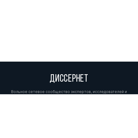
ДИССЕРНЕТ
Вольное сетевое сообщество экспертов, исследователей и
репортеров, посвящающих свой труд разоблачениям мошенников,
фальсификаторов и лжецов. Пишите нам на
info@dissernet.org.
Поддержать проект
МЫ В СОЦСЕТЯХ