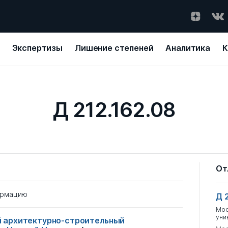
Экспертизы
Лишение степеней
Аналитика
К
Д 212.162.08
От
ормацию
Д 
Мос
уни
 архитектурно-строительный