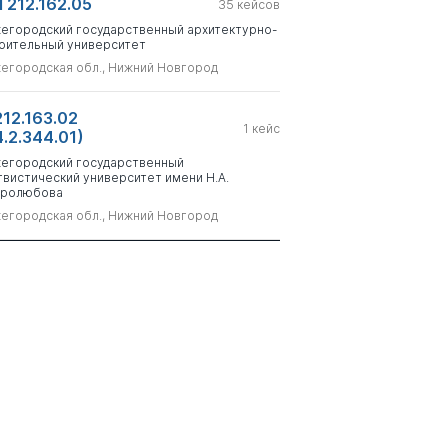
 212.162.05
35
кейсов
егородский государственный архитектурно-
оительный университет
егородская обл., Нижний Новгород
212.163.02
1
кейс
4.2.344.01)
егородский государственный
гвистический университет имени Н.А.
ролюбова
егородская обл., Нижний Новгород