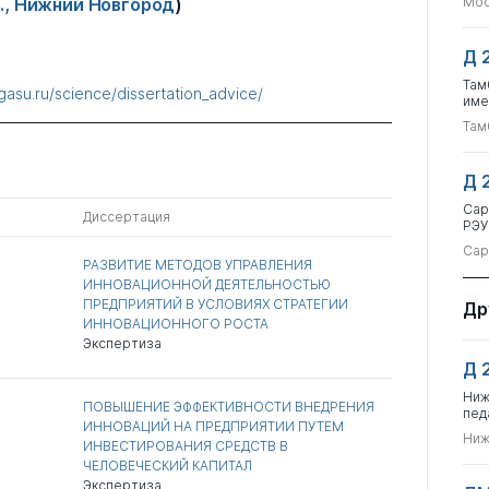
., Нижний Новгород
)
Мос
Д 
Там
gasu.ru/science/dissertation_advice/
име
Там
Д 
Сар
Диссертация
РЭУ
Сар
РАЗВИТИЕ МЕТОДОВ УПРАВЛЕНИЯ
ИННОВАЦИОННОЙ ДЕЯТЕЛЬНОСТЬЮ
ПРЕДПРИЯТИЙ В УСЛОВИЯХ СТРАТЕГИИ
Др
ИННОВАЦИОННОГО РОСТА
Экспертиза
Д 
Ниж
ПОВЫШЕНИЕ ЭФФЕКТИВНОСТИ ВНЕДРЕНИЯ
пед
ИННОВАЦИЙ НА ПРЕДПРИЯТИИ ПУТЕМ
Ниж
ИНВЕСТИРОВАНИЯ СРЕДСТВ В
ЧЕЛОВЕЧЕСКИЙ КАПИТАЛ
Экспертиза