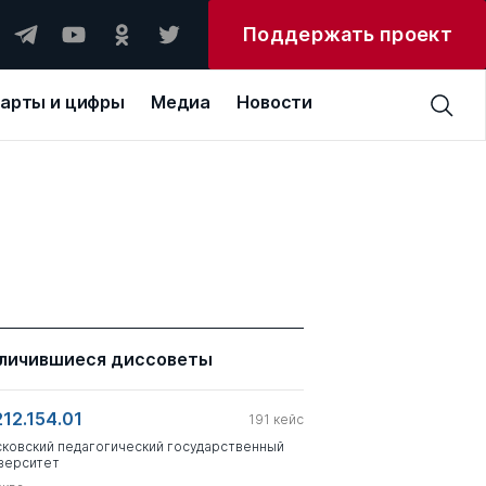
Поддержать проект
арты и цифры
Медиа
Новости
личившиеся диссоветы
212.154.01
191
кейс
ковский педагогический государственный
верситет