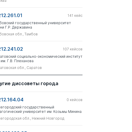
ква
212.261.01
141
кейс
бовский государственный университет
ни Г.Р. Державина
бовская обл., Тамбов
212.241.02
107
кейсов
атовский социально-экономический институт
 им. Г.В. Плеханова
атовская обл., Саратов
угие диссоветы города
212.164.04
0
кейсов
егородский государственный
агогический университет им. Козьмы Минина
егородская обл., Нижний Новгород