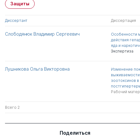
Защиты
Диссертант
Диссертация
Слободянюк Владимир Сергеевич
Особенности 
действия гепа
яда и наркотич
Экспертиза
Лушникова Ольга Викторовна
Изменение пок
выживаемости 
зоотоксинов в
постгипертерм
Рабочий матер
Всего 2
Поделиться