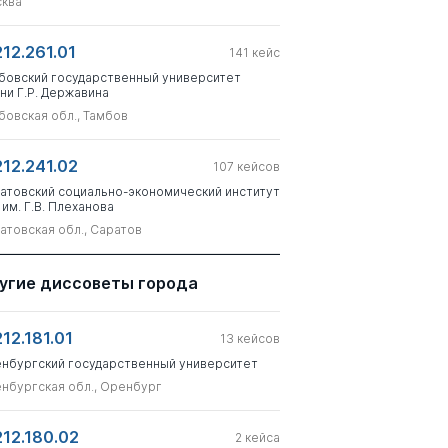
ква
212.261.01
141
кейс
бовский государственный университет
ни Г.Р. Державина
бовская обл., Тамбов
212.241.02
107
кейсов
атовский социально-экономический институт
 им. Г.В. Плеханова
атовская обл., Саратов
угие диссоветы города
212.181.01
13
кейсов
нбургский государственный университет
нбургская обл., Оренбург
212.180.02
2
кейса