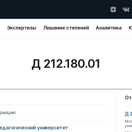
Экспертизы
Лишение степеней
Аналитика
К
Д 212.180.01
От
ормацию
Д 
Мос
уни
едагогический университет