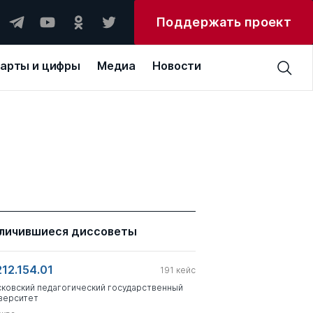
Поддержать проект
арты и цифры
Медиа
Новости
личившиеся диссоветы
212.154.01
191
кейс
ковский педагогический государственный
верситет