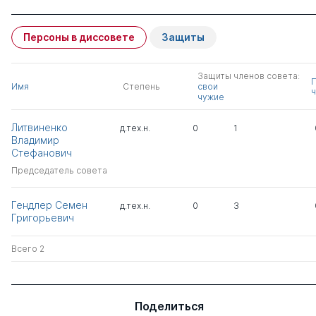
Персоны в диссовете
Защиты
Защиты членов совета:
Имя
Степень
свои
ч
чужие
Литвиненко
д.тех.н.
0
1
Владимир
Стефанович
Председатель совета
Гендлер Семен
д.тех.н.
0
3
Григорьевич
Всего 2
Поделиться