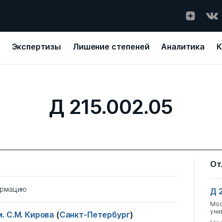
Экспертизы
Лишение степеней
Аналитика
К
Д 215.002.05
От
ормацию
Д 
Мос
уни
. С.М. Кирова
(
Санкт-Петербург
)