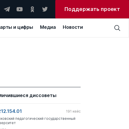
Поддержать проект
арты и цифры
Медиа
Новости
личившиеся диссоветы
212.154.01
191
кейс
ковский педагогический государственный
верситет