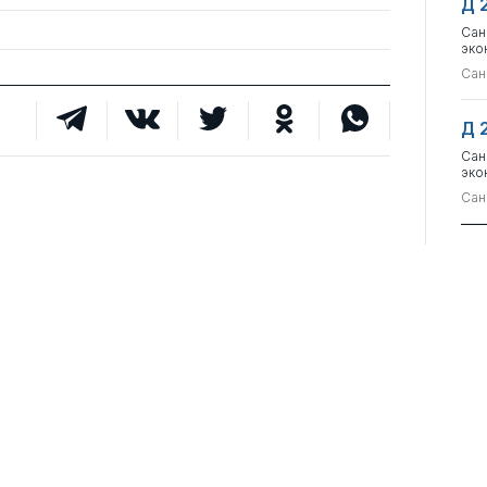
Д 
Сан
эко
Сан
Д 
Сан
эко
Сан