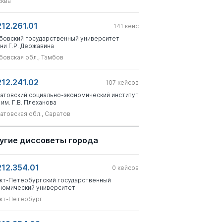
ква
212.261.01
141
кейс
бовский государственный университет
ни Г.Р. Державина
бовская обл., Тамбов
212.241.02
107
кейсов
атовский социально-экономический институт
 им. Г.В. Плеханова
атовская обл., Саратов
угие диссоветы города
212.354.01
0
кейсов
кт-Петербургский государственный
номический университет
кт-Петербург