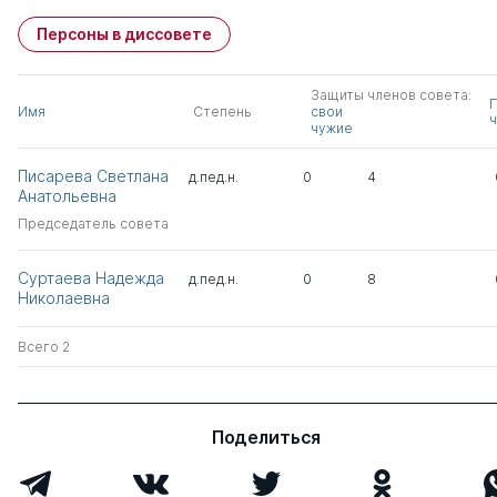
Персоны в диссовете
Защиты членов совета:
Имя
Степень
свои
ч
чужие
Писарева Светлана
д.пед.н.
0
4
Анатольевна
Председатель совета
Суртаева Надежда
д.пед.н.
0
8
Николаевна
Всего 2
Поделиться