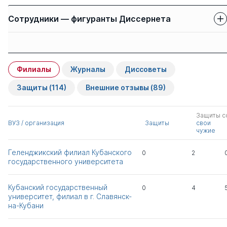
Сотрудники — фигуранты Диссернета
Защиты сотрудников
Имя
Степень
свои
чужие
Филиалы
Журналы
Диссоветы
Касьянов Валерий
д.ист.н.
1
1
Васильевич
Защиты
(114)
Внешние отзывы
(89)
д.соц.н.
Шульженко Марина
к.филол.н.
1
0
Защиты с
Юрьевна
ВУЗ / организация
Защиты
свои
чужие
Баранов Андрей
д.ист.н.
1
5
Геленджикский филиал Кубанского
0
2
Владимирович
д.полит.н.
государственного университета
Лучинская Елена
д.филол.н.
0
2
Кубанский государственный
0
4
Николаевна
университет, филиал в г. Славянск-
на-Кубани
Штурба Евгений
д.ист.н.
2
2