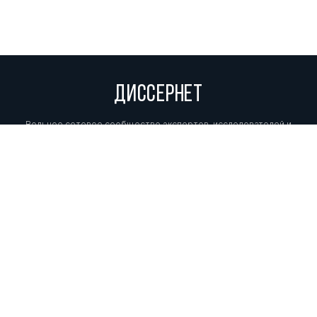
ДИССЕРНЕТ
Вольное сетевое сообщество экспертов, исследователей и
репортеров, посвящающих свой труд разоблачениям мошенников,
фальсификаторов и лжецов. Пишите нам на
info@dissernet.org.
Поддержать проект
МЫ В СОЦСЕТЯХ
© Вольное сетевое сообщество
«Диссернет». 2013—2026