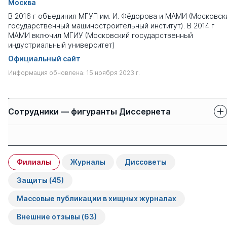
Москва
В 2016 г объединил МГУП им. И. Фёдорова и МАМИ (Московск
государственный машиностроительный институт). В 2014 г
МАМИ включил МГИУ (Московский государственный
индустриальный университет)
Официальный сайт
Информация обновлена: 15 ноября 2023 г.
Сотрудники — фигуранты Диссернета
Защиты сотрудников
Имя
Степень
свои
чужие
Филиалы
Журналы
Диссоветы
Красильников Андрей
к.э.н.
1
0
Викторович
Защиты
(45)
Массовые публикации в хищных журналах
Гридчина Александра
д.э.н.
0
5
Владимировна
Внешние отзывы
(63)