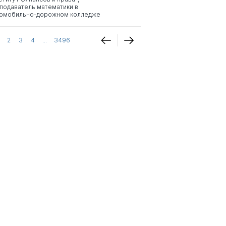
подаватель математики в
омобильно-дорожном колледже
2
3
4
...
3496