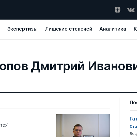
Экспертизы
Лишение степеней
Аналитика
К
опов Дмитрий Иванов
По
Га
тех)
Ста
Доц