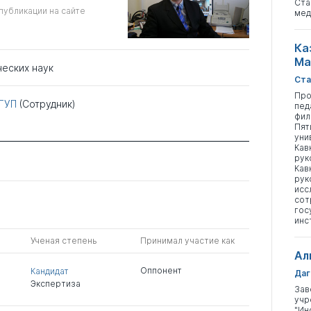
Ста
публикации на сайте
мед
Ка
Ма
ческих наук
Ста
Про
ГУП
(Сотрудник)
пед
фил
Пят
уни
Кав
рук
Кав
рук
исс
сот
гос
инс
Ученая степень
Принимал участие как
Ал
Оппонент
Кандидат
Даг
Экспертиза
Зав
учр
"Ин