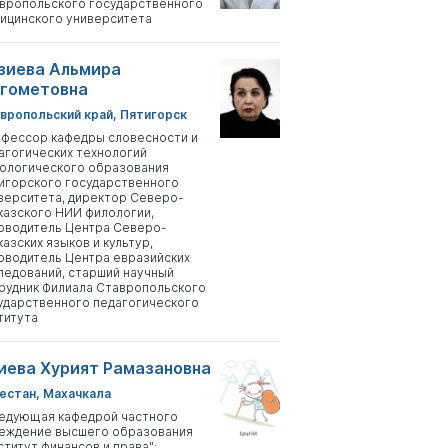
вропольского государственного
ицинского университета
зиева Альмира
гометовна
вропольский край, Пятигорск
фессор кафедры словесности и
агогических технологий
ологического образования
игорского государственного
верситета, директор Северо-
казского НИИ филологии,
оводитель Центра Северо-
казских языков и культур,
оводитель Центра евразийских
ледований, старший научный
рудник Филиала Ставропольского
ударственного педагогического
титута
иева Хурият Рамазановна
естан, Махачкала
едующая кафедрой частного
еждение высшего образования
ститут финансов и права";