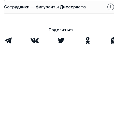
Сотрудники — фигуранты Диссернета
Защиты сотрудников
Имя
Степень
свои
чужие
Поделиться
Колесникова Елена
д.э.н.
2
0
Николаевна
Рабазанов
к.пед.н.
1
0
Сиражутдин
Ибрагимхалилович
Всего 2