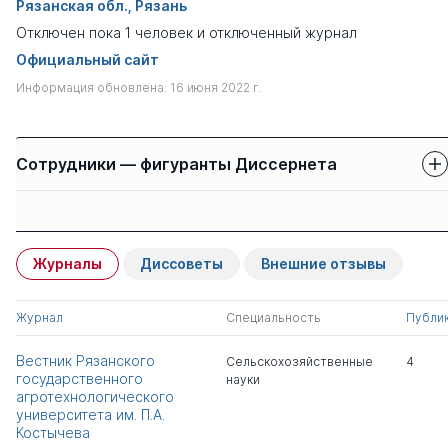
Рязанская обл., Рязань
Отключен пока 1 человек и отключенный журнал
Официальный сайт
Информация обновлена: 16 июня 2022 г.
Сотрудники — фигуранты Диссернета
Защиты сотрудников
Имя
Степень
свои
чужие
Журналы
Диссоветы
Внешние отзывы
Текучев Владимир
0
7
Васильевич
Журнал
Специальность
Публи
Успенский Иван
д.тех.н.
0
0
Вестник Рязанского
Сельскохозяйственные
4
Алексеевич
государственного
науки
агротехнологического
университета им. П.А.
Юхин Иван
д.тех.н.
0
0
Костычева
Александрович