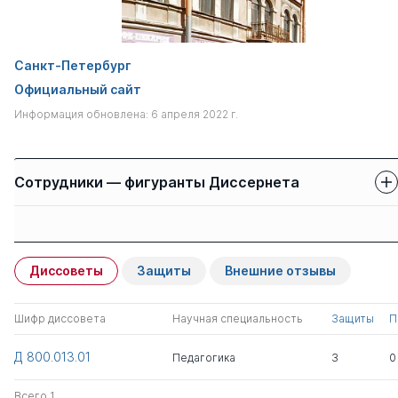
Санкт-Петербург
Официальный сайт
Информация обновлена: 6 апреля 2022 г.
Сотрудники — фигуранты Диссернета
Защиты сотрудников
Имя
Степень
свои
чужие
Диссоветы
Защиты
Внешние отзывы
Баранов Петр
д.пед.н.
1
0
Анатольевич
Шифр диссовета
Научная специальность
Защиты
П
Кузина Надежда
к.пед.н.
0
5
Д 800.013.01
Педагогика
3
0
Николаевна
Всего 1