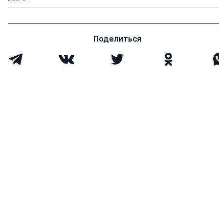
Мелетичев Вадим
к.пед.н.
0
7
Владимирович
Всего 3
Поделиться