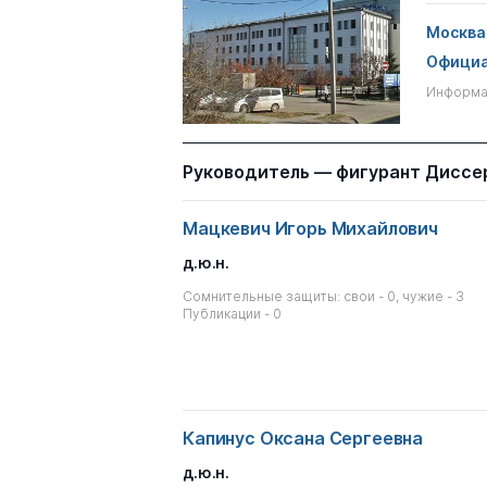
Москва
Официа
Информац
Руководитель — фигурант Диссе
Мацкевич Игорь Михайлович
д.ю.н.
Сомнительные защиты: свои - 0, чужие - 3
Публикации - 0
Капинус Оксана Сергеевна
д.ю.н.