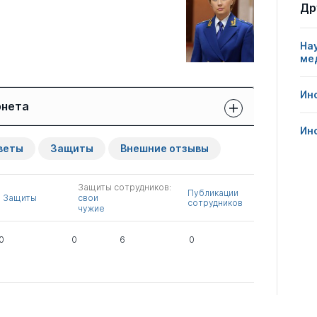
Др
На
ме
Ин
рнета
Ин
Защиты сотрудников:
Публикации
Другие
веты
Защиты
Внешние отзывы
свои
сотрудников
нарушения
чужие
Защиты сотрудников:
1
9
0
Публикации
Защиты
свои
сотрудников
чужие
0
4
4
0
0
6
0
0
4
0