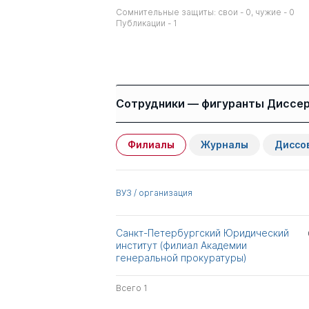
Сомнительные защиты: свои - 0, чужие - 0
Публикации - 1
Сотрудники — фигуранты Диссе
Филиалы
Журналы
Диссо
Имя
Степень
Нечипас Юлия
д.ист.н.
ВУЗ / организация
Викторовна
Эриашвили Нодари
Санкт-Петербургский Юридический
к.ист.н.
Дарчоевич
институт (филиал Академии
к.ю.н.
генеральной прокуратуры)
д.э.н.
Всего 1
Винокуров Александр
д.ю.н.
Юрьевич