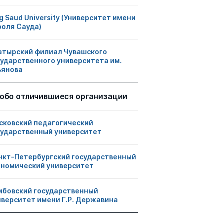
g Saud University (Университет имени
роля Сауда)
атырский филиал Чувашского
сударственного университета им.
ьянова
обо отличившиеся организации
сковский педагогический
сударственный университет
нкт-Петербургский государственный
ономический университет
мбовский государственный
иверситет имени Г.Р. Державина