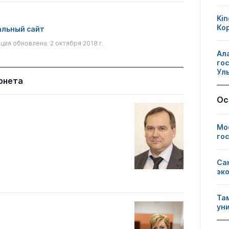
Kin
Ко
льный сайт
ия обновлена: 2 октября 2018 г.
Ал
го
Ул
рнета
Ос
Мо
го
Са
эк
Та
ун