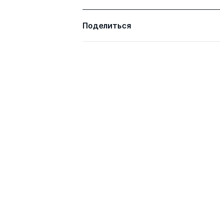
Расторопова Ольга
к.ю.н.
Поделиться
Владимировна
Ображиев Константин
д.ю.н.
Викторович
Кардашова Ирина
д.ю.н.
Борисовна
Всего 6