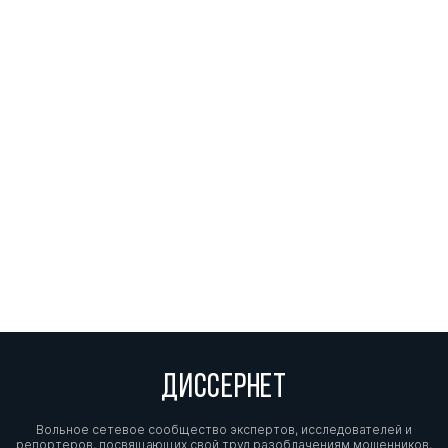
ДИССЕРНЕТ
Вольное сетевое сообщество экспертов, исследователей и
репортеров, посвящающих свой труд разоблачениям мошенников,