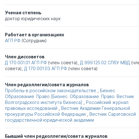
Ученая степень
доктор юридических наук
Работает в организациях
АГП РФ
(Сотрудник)
Член диссоветов
Д 170.001.01
АГП РФ
(член совета),
Д 999.125.02
СПбУ МВД
(чл
совета),
Д 170.001.03
АГП РФ
(член совета)
Член редколлегии/совета журналов
Пробелы в российском законодательстве
,
Бизнес.
Образование. Право [Бизнес. Образование. Право. Вестник
Волгоградского института бизнеса]
,
Российский журнал
правовых исследований
,
Вестник Академии Генеральной
прокуратуры Российской Федерации
,
Вестник Саратовской
государственной юридической академии
Бывший член редколлегии/совета журналов