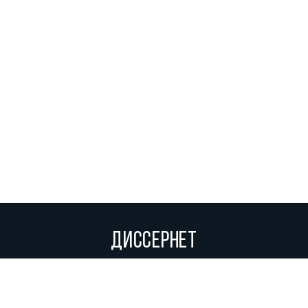
ДИССЕРНЕТ
Вольное сетевое сообщество экспертов, исследователей и
репортеров, посвящающих свой труд разоблачениям мошенников,
фальсификаторов и лжецов. Пишите нам на
info@dissernet.org.